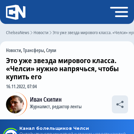
Регистрация
Войти
ChelseaNews
Главная
Новости
Это уже звезда мирового класса. «Челси» н
Новости
Новости
,
Трансферы
,
Слухи
Чат
Это уже звезда мирового класса.
Трансферы
«Челси» нужно напрячься, чтобы
купить его
Слухи
16.11.2022, 07:04
История Челси
Иван Скипин
Статистика
Журналист, редактор ленты
Календарь игр
Состав команды
Поиск по сайту