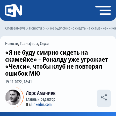
Регистрация
Войти
ChelseaNews
Главная
Новости
«Я не буду смирно сидеть на скамейке» – Р
Новости
Новости
,
Трансферы
,
Слухи
Чат
«Я не буду смирно сидеть на
Трансферы
скамейке» – Роналду уже угрожает
«Челси», чтобы клуб не повторял
Слухи
ошибок МЮ
История Челси
19.11.2022, 18:41
Статистика
Лорс Амачиев
Календарь игр
Главный редактор
Я в
linkedin.com
Состав команды
Поиск по сайту