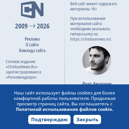
Веб-сайт может содержать
материалы 18+
При использовании
материалов сайта
2009
2026
необходимо указывать
гиперссылку на
Реклама
https://chelseanews.ru/.
О сайте
Команда сайта
Сетевое издание
«ChelseaNews.Ru»
зарегистрировано в
«Роскомнадзоре».
Лорс Амачиев
Номер свидетельства ЭЛ №
Основатель сайта
ФС 77 – 87138.
Наш сайт использует файлы cookies для более
admin@chelseanews.ru
комфортной работы пользователя. Продолжая
https://www.linkedin.com/
просмотр страниц сайта, Вы соглашаетесь с
Политикой использования файлов cookie.
Подтверждаю
Закрыть