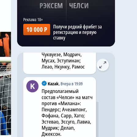
РЭКСЕМ
ЧЕЛСИ
Kazak
,
Вчера в 19:08
Прогнозируемый
Получи редкий фрибет за
10 000 Р
состав «Милана» на
регистрацию и первую
матч с «Челси»:
ставку
Терраччано; Томори,
Габбия, Павлович;
Чуквуезе, Модрич,
Мусах, Эступинан;
Леао, Нкунку, Рамос
Kazak
,
Вчера в 19:09
Предполагаемый
состав «Челси» на матч
против «Милана»:
Пендерс; Ачеампонг,
Фофана, Сарр, Хато;
Эстевао, Эссуго, Лавиа,
Мудрик; Делап,
Джексон.