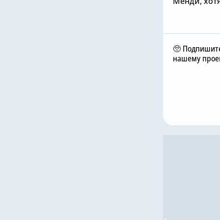
Менди, хот
🥺 Подпишите
нашему проек