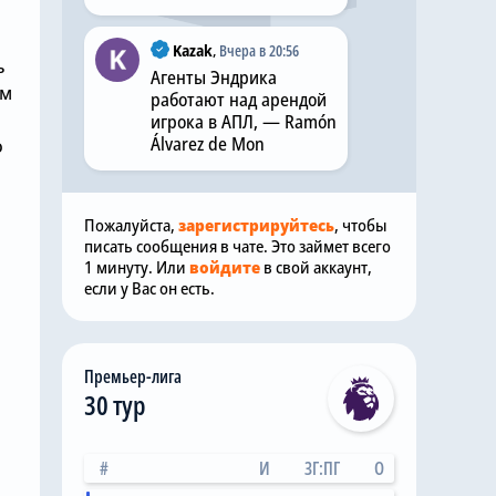
Kazak
,
Вчера в 20:56
ь
Агенты Эндрика
ем
работают над арендой
игрока в АПЛ, — Ramón
Álvarez de Mon
о
Пожалуйста,
зарегистрируйтесь
, чтобы
писать сообщения в чате. Это займет всего
1 минуту. Или
войдите
в свой аккаунт,
если у Вас он есть.
Премьер-лига
30 тур
#
И
ЗГ:ПГ
О