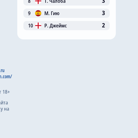
3
8
Т. Чалоба
3
9
М. Гию
2
10
Р. Джеймс
.ru
n.com/
т 18+
айта
у на