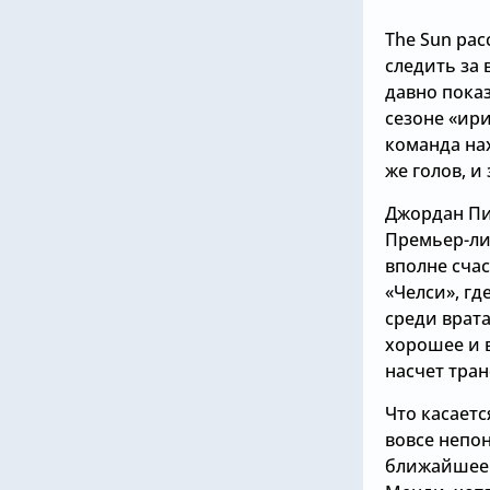
The Sun рас
следить за 
давно пока
сезоне «ири
команда нах
же голов, и
Джордан Пи
Премьер-лиг
вполне счас
«Челси», гд
среди врата
хорошее и 
насчет тран
Что касаетс
вовсе непон
ближайшее в