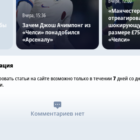
Вчера, 12:00
«Манчестер
Вчера, 15:36
отреагиров
обы
Зачем Джош Ачимпонг из
шокирующу
«Челси» понадобился
размере £75
«Арсеналу»
«Челси»
ация
овать статьи на сайте возможно только в течении
7
дней со д
и.
Комментариев нет