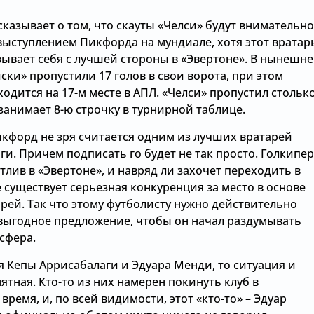
сказывает о том, что скауты «Челси» будут внимательно
выступлением Пикфорда на мундиале, хотя этот вратар
зывает себя с лучшей стороны в «Эвертоне». В нынешн
ски» пропустили 17 голов в свои ворота, при этом
одится на 17-м месте в АПЛ. «Челси» пропустил стольк
 занимает 8-ю строчку в турнирной таблице.
кфорд не зря считается одним из лучших вратарей
и. Причем подписать го будет не так просто. Голкипер
тлив в «Эвертоне», и навряд ли захочет переходить в
е существует серьезная конкуренция за место в основе
рей. Так что этому футболисту нужно действительно
выгодное предложение, чтобы он начал раздумывать
сфера.
я Кепы Аррисабалаги и Эдуара Менди, то ситуация и
ятная. Кто-то из них намерен покинуть клуб в
ремя, и, по всей видимости, этот «кто-то» – Эдуар