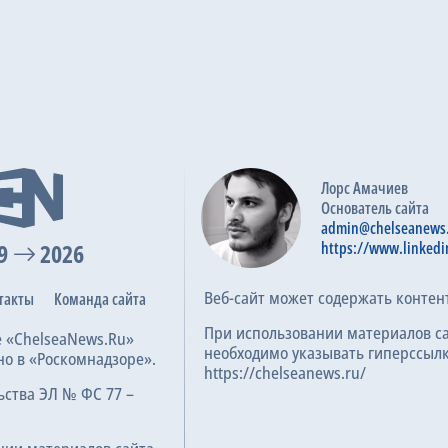
Лорс Амачиев
Основатель сайта
admin@chelseanews
9
2026
https://www.linkedi
Веб-сайт может содержать контен
такты
Команда сайта
При использовании материалов с
е «ChelseaNews.Ru»
необходимо указывать гиперссылк
но в «Роскомнадзоре».
https://chelseanews.ru/
ьства ЭЛ № ФС 77 –