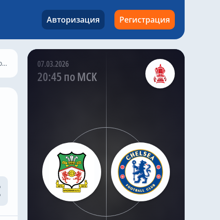
«Челси» возобновил
переговоры с «Кристал
Авторизация
Регистрация
Пэлас» о возможном
переходе
высококлассного
полузащитника Адама
Уортона, продолжая
2
07.03.2026
поиски долгосрочного
20:45 по МСК
усиления в центре
поля.
По словам хорошо
информированного
инсайдера «Челси»
Саймона Филлипса,
«синие» возобновили
переговоры с «Кристал
Пэлас», пытаясь
изучить возможность
подписания контракта
с игроком сборной
Англии до закрытия
трансферного окна.