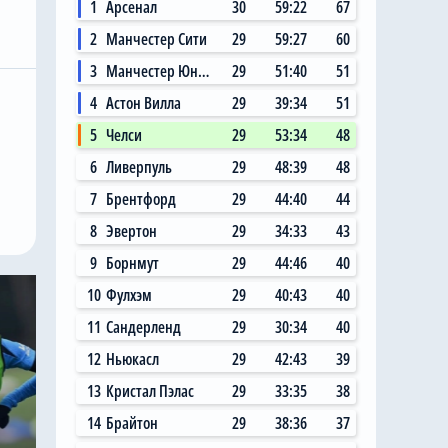
1
Арсенал
30
59:22
67
2
Манчестер Сити
29
59:27
60
3
Манчестер Юнайтед
29
51:40
51
4
Астон Вилла
29
39:34
51
5
Челси
29
53:34
48
6
Ливерпуль
29
48:39
48
7
Брентфорд
29
44:40
44
8
Эвертон
29
34:33
43
9
Борнмут
29
44:46
40
10
Фулхэм
29
40:43
40
11
Сандерленд
29
30:34
40
12
Ньюкасл
29
42:43
39
13
Кристал Пэлас
29
33:35
38
14
Брайтон
29
38:36
37