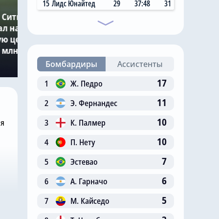
Вчера, 11:14
15
Лидс Юнайтед
29
37:48
31
 Сити»
Главный любитель
ал на
«привозов» в «Челси»
ю цену в
рад, что он теперь не
 млн за звезду
самый «старый дядя» в
клубе
Бомбардиры
Ассистенты
17
1
Ж. Педро
11
2
Э. Фернандес
10
3
К. Палмер
ня
10
4
П. Нету
7
5
Эстевао
6
6
А. Гарначо
5
7
М. Кайседо