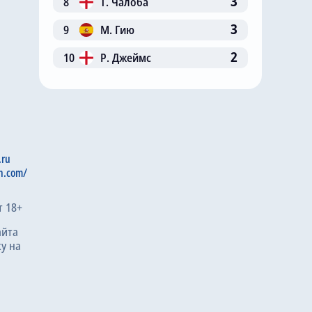
3
8
Т. Чалоба
3
9
М. Гию
2
10
Р. Джеймс
.ru
n.com/
т 18+
айта
у на