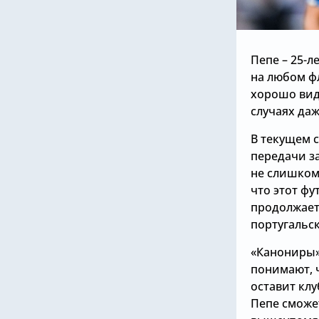
Пепе – 25-
на любом фл
хорошо вид
случаях да
В текущем с
передачи за
не слишком
что этот фу
продолжает
португальск
«Канониры»
понимают, 
оставит клу
Пепе сможе