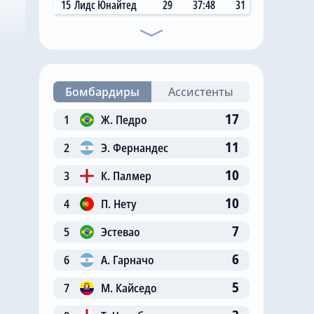
15
Лидс Юнайтед
29
37:48
31
Бомбардиры
Ассистенты
17
1
Ж. Педро
11
2
Э. Фернандес
10
3
К. Палмер
10
4
П. Нету
7
5
Эстевао
6
6
А. Гарначо
5
7
М. Кайседо