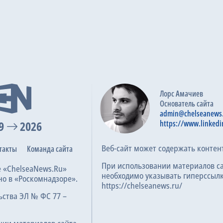
Лорс Амачиев
Основатель сайта
admin@chelseanews
9
2026
https://www.linkedi
Веб-сайт может содержать контен
такты
Команда сайта
При использовании материалов с
е «ChelseaNews.Ru»
необходимо указывать гиперссылк
но в «Роскомнадзоре».
https://chelseanews.ru/
ьства ЭЛ № ФС 77 –