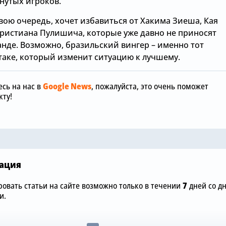
утых игроков.
свою очередь, хочет избавиться от Хакима Зиеша, Кая
Кристиана Пулишича, которые уже давно не приносят
анде. Возможно, бразильский вингер – именно тот
таке, который изменит ситуацию к лучшему.
Сегодня, 06:00
Сегодня, 05:26
сь на нас в
Google News
, пожалуйста, это очень поможет
Английский нападающий
«Челси» ус
ту!
«Челси» срочно
завершает 
подыскивает себе новый
трансфер в 
клуб
трансферно
ация
овать статьи на сайте возможно только в течении
7
дней со д
и.