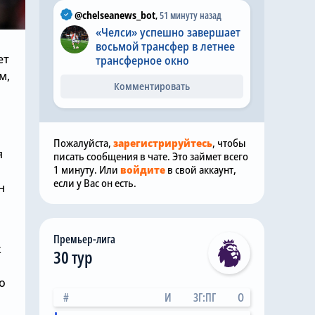
@chelseanews_bot
,
51 минуту назад
«Челси» успешно завершает
восьмой трансфер в летнее
ет
трансферное окно
м,
Комментировать
Пожалуйста,
зарегистрируйтесь
, чтобы
я
писать сообщения в чате. Это займет всего
1 минуту. Или
войдите
в свой аккаунт,
если у Вас он есть.
н
Премьер-лига
к
30 тур
о
#
И
ЗГ:ПГ
О