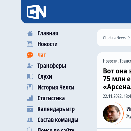
Главная
ChelseaNews
Новости
Чат
Новости
,
Транс
Трансферы
Вот она
Слухи
75 млн е
«Арсен
История Челси
22.11.2022, 13:
Статистика
Календарь игр
И
Жу
Состав команды
Поиск по сайту