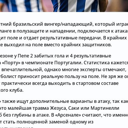
летний бразильский вингер/нападающий, который игра
анге в полузащите и нападении, подключается к атака
ит поле и отдает результативные передачи. В крайних
же выходил на поле вместо крайних защитников.
езоне у Пепе 2 забитых гола и 4 результативные
 «Порту» в чемпионате Португалии. Статистика кажетс
 впечатлительной, однако многие эксперты отмечают,
тболист приносит реальную пользу на поле. Не зря же о
 практически всегда выходить в стартовом составе
ого клуба.
 также ищут дополнительные варианты в атаку, так ка
что малейшая травма Жезуса, Саки или Мартинелли
б без глубины в атаке. В «Арсенале» считают, что именн
т стать полноценной заменой одному из