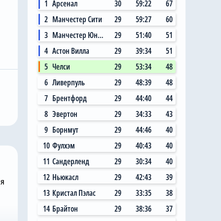
1
Арсенал
30
59:22
67
2
Манчестер Сити
29
59:27
60
3
Манчестер Юнайтед
29
51:40
51
4
Астон Вилла
29
39:34
51
Вчера, 17:01
5
Челси
29
53:34
48
Хватит покупать
6
Ливерпуль
29
48:39
48
пешно
вингеров: «Челси» не
восьмой
будет подписывать
7
Брентфорд
29
44:40
44
летнее
фланговых нападающих
8
Эвертон
29
34:33
43
е окно
этим летом
9
Борнмут
29
44:46
40
10
Фулхэм
29
40:43
40
11
Сандерленд
29
30:34
40
12
Ньюкасл
29
42:43
39
ня
13
Кристал Пэлас
29
33:35
38
14
Брайтон
29
38:36
37