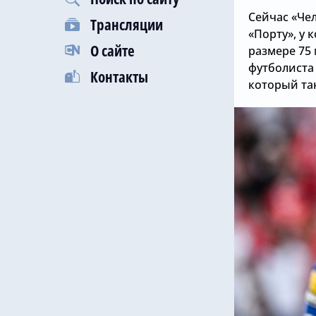
Сейчас «Че
Трансляции
«Порту», у 
О сайте
размере 75 
футболиста
Контакты
который та