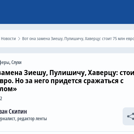
Новости
Вот она замена Зиешу, Пулишичу, Хаверцу: стоит 75 млн евро. Но за него придется сражаться с «Арсенало
феры
,
Слухи
 замена Зиешу, Пулишичу, Хаверцу: сто
вро. Но за него придется сражаться с
алом»
42
ван Скипин
рналист, редактор ленты