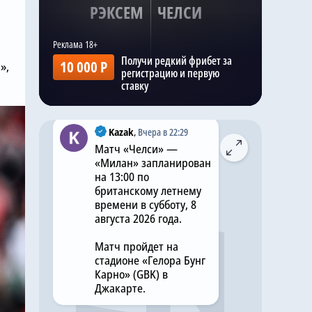
РЭКСЕМ
ЧЕЛСИ
трансферного окна.
И, по словам
журналиста, как и Энцо
Получи редкий фрибет за
10 000 Р
Фернандес, Густо
»,
регистрацию и первую
намерен покинуть
ставку
«Челси» .
Kazak
,
Вчера в 22:29
Матч «Челси» —
«Милан» запланирован
на 13:00 по
британскому летнему
времени в субботу, 8
августа 2026 года.
Матч пройдет на
стадионе «Гелора Бунг
Карно» (GBK) в
Джакарте.