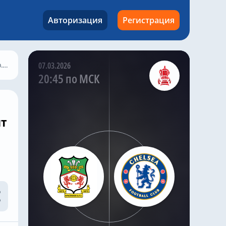
попросить об аренде.
Авторизация
Регистрация
Kazak
,
Вчера в 22:27
Мало Густо полон
решимости покинуть
«Челси».
м»
07.03.2026
«Пари Сен-Жермен» —
20:45 по МСК
последняя команда,
проявившая интерес к
Gusto. Ранее летом
сообщалось, что
ит
«Манчестер Сити»
также заинтересован в
Gusto .
Саймон Филлипс в
своей программе Si
Phillips Talks Chelsea
заявил , что ПСЖ хочет
подписать этого
правого защитника до
закрытия