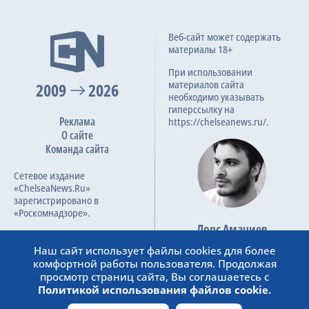
Веб-сайт может содержать
материалы 18+
При использовании
материалов сайта
2009
2026
необходимо указывать
гиперссылку на
Реклама
https://chelseanews.ru/.
О сайте
Команда сайта
Сетевое издание
«ChelseaNews.Ru»
зарегистрировано в
«Роскомнадзоре».
Лорс Амачиев
Номер свидетельства ЭЛ №
Основатель сайта
ФС 77 – 87138.
Наш сайт использует файлы cookies для более
admin@chelseanews.ru
комфортной работы пользователя. Продолжая
https://www.linkedin.com/
просмотр страниц сайта, Вы соглашаетесь с
Политикой использования файлов cookie.