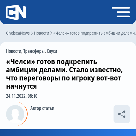
Регистрация
Войти
ChelseaNews
Главная
Новости
«Челси» готов подкрепить амбиции делами. 
Новости
Новости
,
Трансферы
,
Слухи
Чат
«Челси» готов подкрепить
Трансферы
амбиции делами. Стало известно,
что переговоры по игроку вот-вот
Слухи
начнутся
История Челси
24.11.2022, 08:10
Статистика
Автор статьи
Календарь игр
Состав команды
Поиск по сайту