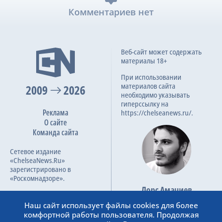
Комментариев нет
Веб-сайт может содержать
материалы 18+
При использовании
материалов сайта
2009
2026
необходимо указывать
гиперссылку на
Реклама
https://chelseanews.ru/.
О сайте
Команда сайта
Сетевое издание
«ChelseaNews.Ru»
зарегистрировано в
«Роскомнадзоре».
Лорс Амачиев
Номер свидетельства ЭЛ №
Основатель сайта
ФС 77 – 87138.
Наш сайт использует файлы cookies для более
admin@chelseanews.ru
комфортной работы пользователя. Продолжая
https://www.linkedin.com/