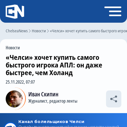
Регистрация
Войти
ChelseaNews
Главная
Новости
«Челси» хочет купить самого быстрого игро
Новости
Новости
Чат
«Челси» хочет купить самого
Трансферы
быстрого игрока АПЛ: он даже
быстрее, чем Холанд
Слухи
25.11.2022, 07:07
История Челси
Иван Скипин
Статистика
Журналист, редактор ленты
Календарь игр
Состав команды
Поиск по сайту