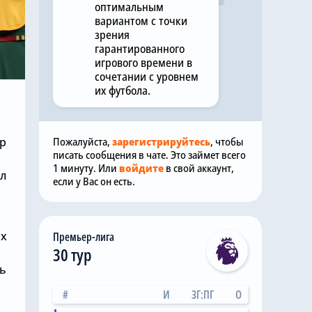
оптимальным
вариантом с точки
зрения
гарантированного
игрового времени в
сочетании с уровнем
их футбола.
р
Пожалуйста,
зарегистрируйтесь
, чтобы
писать сообщения в чате. Это займет всего
1 минуту. Или
войдите
в свой аккаунт,
ал
если у Вас он есть.
ых
Премьер-лига
30 тур
ть
#
И
ЗГ:ПГ
О