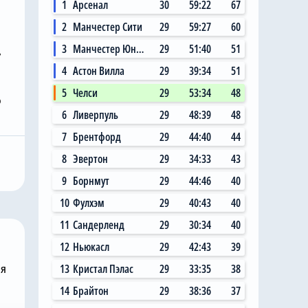
1
Арсенал
30
59:22
67
2
Манчестер Сити
29
59:27
60
3
Манчестер Юнайтед
29
51:40
51
,
4
Астон Вилла
29
39:34
51
5
Челси
29
53:34
48
Сегодня, 11:17
о
6
Ливерпуль
29
48:39
48
Николас Джексон
собирается
совершил добрый
7
Брентфорд
29
44:40
44
вого вратаря,
поступок в «Челси», чтобы
8
Эвертон
29
34:33
43
Робертом
Михаил Мудрик мог
9
Борнмут
29
44:46
40
сыграть в матче
10
Фулхэм
29
40:43
40
11
Сандерленд
29
30:34
40
12
Ньюкасл
29
42:43
39
ня
13
Кристал Пэлас
29
33:35
38
14
Брайтон
29
38:36
37