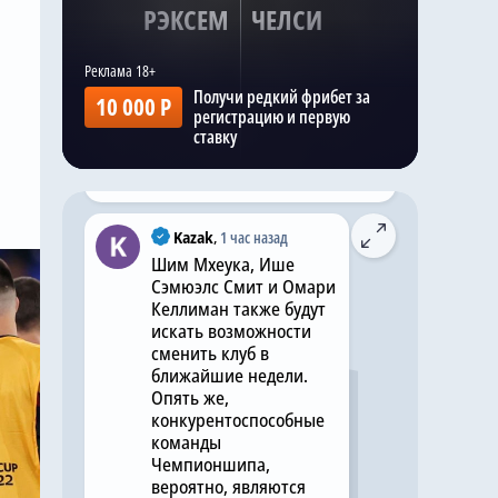
РЭКСЕМ
ЧЕЛСИ
@chelseanews_bot
,
2 часа назад
Хватит покупать вингеров:
«Челси» не будет
Получи редкий фрибет за
10 000 Р
подписывать фланговых
регистрацию и первую
нападающих этим летом
ставку
Комментировать
Kazak
,
1 час назад
Шим Мхеука, Ише
Сэмюэлс Смит и Омари
Келлиман также будут
искать возможности
сменить клуб в
ближайшие недели.
Опять же,
конкурентоспособные
команды
Чемпионшипа,
вероятно, являются