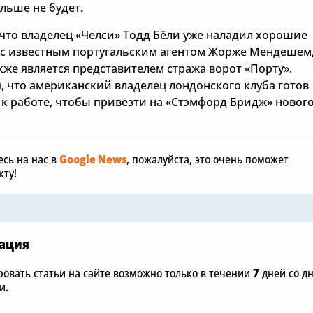
льше не будет.
что владелец «Челси» Тодд Бёли уже наладил хорошие
с известным португальским агентом Жорже Мендешем
же является представителем стража ворот «Порту».
, что американский владелец лондонского клуба готов
Сегодня, 17:01
 к работе, чтобы привезти на «Стэмфорд Бридж» новог
Сегодня, 12:00
Хватит покупать
вингеров: «Челси» не
«Челси» не 
будет подписывать
покупать но
сь на нас в
Google News
, пожалуйста, это очень поможет
фланговых нападающих
и доволен 
ту!
»
этим летом
Санчесом
ация
овать статьи на сайте возможно только в течении
7
дней со д
и.