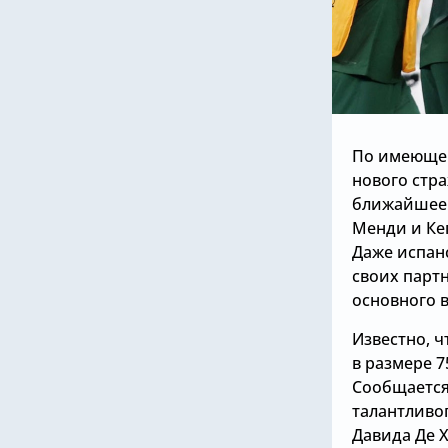
По имеющей
нового стра
ближайшее 
Менди и Кеп
Даже испан
своих партн
основного в
Известно, 
в размере 7
Сообщается
талантливог
Давида Де Х