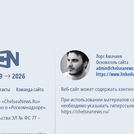
Лорс Амачиев
Основатель сайта
admin@chelseanews
9
2026
https://www.linkedi
Веб-сайт может содержать контен
такты
Команда сайта
При использовании материалов с
е «ChelseaNews.Ru»
необходимо указывать гиперссылк
но в «Роскомнадзоре».
https://chelseanews.ru/
ьства ЭЛ № ФС 77 –