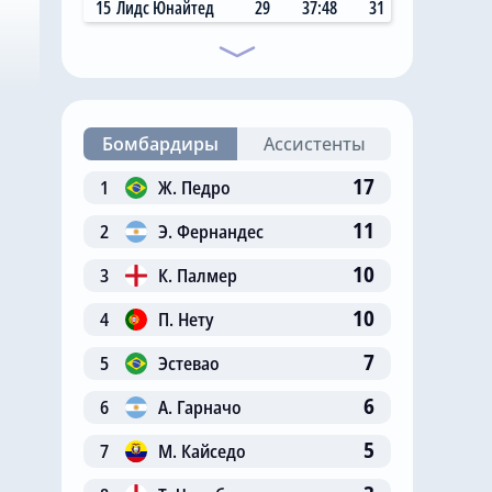
15
Лидс Юнайтед
29
37:48
31
Бомбардиры
Ассистенты
17
1
Ж. Педро
11
2
Э. Фернандес
10
3
К. Палмер
10
4
П. Нету
7
5
Эстевао
6
6
А. Гарначо
5
7
М. Кайседо