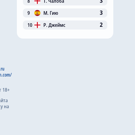
3
8
Т. Чалоба
3
9
М. Гию
2
10
Р. Джеймс
.ru
n.com/
т 18+
айта
у на