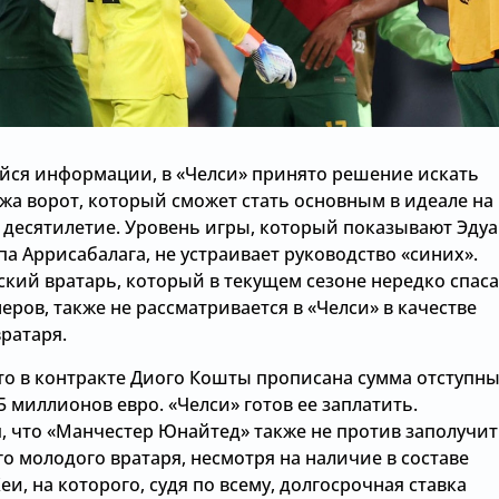
ся информации, в «Челси» принято решение искать
жа ворот, который сможет стать основным в идеале на
десятилетие. Уровень игры, который показывают Эдуа
а Аррисабалага, не устраивает руководство «синих».
ский вратарь, который в текущем сезоне нередко спас
еров, также не рассматривается в «Челси» в качестве
ратаря.
что в контракте Диого Кошты прописана сумма отступн
5 миллионов евро. «Челси» готов ее заплатить.
, что «Манчестер Юнайтед» также не против заполучи
о молодого вратаря, несмотря на наличие в составе
еи, на которого, судя по всему, долгосрочная ставка