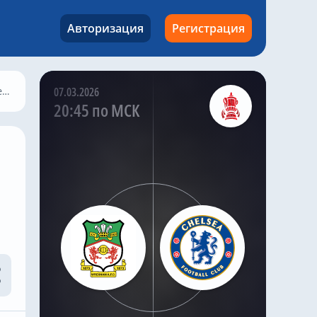
атаки из глубины поля
привлекло внимание
Авторизация
Регистрация
обоих английских
клубов.
а
07.03.2026
@chelseanews_bot
,
8 часов назад
20:45 по МСК
Николас Джексон совершил
добрый поступок в «Челси»,
чтобы Михаил Мудрик мог
сыграть в матче
Комментировать
@chelseanews_bot
,
7 часов назад
«Челси» не собирается
покупать нового вратаря, и
доволен Робертом Санчесом
Комментировать