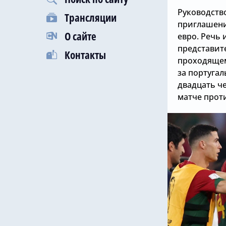
Руководств
Трансляции
приглашени
О сайте
евро. Речь 
представит
Контакты
проходящем
за португал
двадцать че
матче прот