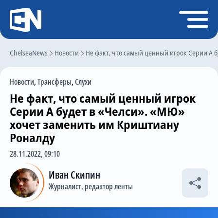
Регистрация
Войти
ChelseaNews
Главная
Новости
Не факт, что самый ценный игрок Серии А 
Новости
Новости
,
Трансферы
,
Слухи
Чат
Не факт, что самый ценный игрок
Трансферы
Серии А будет в «Челси». «МЮ»
хочет заменить им Криштиану
Слухи
Роналду
История Челси
28.11.2022, 09:10
Статистика
Иван Скипин
Календарь игр
Журналист, редактор ленты
Состав команды
Поиск по сайту