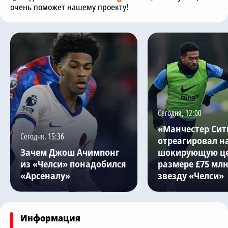
очень поможет нашему проекту!
Сегодня, 12:00
«Манчестер Сит
Сегодня, 15:36
отреагировал н
Зачем Джош Ачимпонг
шокирующую це
из «Челси» понадобился
размере £75 млн
«Арсеналу»
звезду «Челси»
Информация