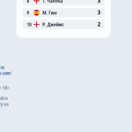
3
8
Т. Чалоба
3
9
М. Гию
2
10
Р. Джеймс
.ru
n.com/
т 18+
айта
у на