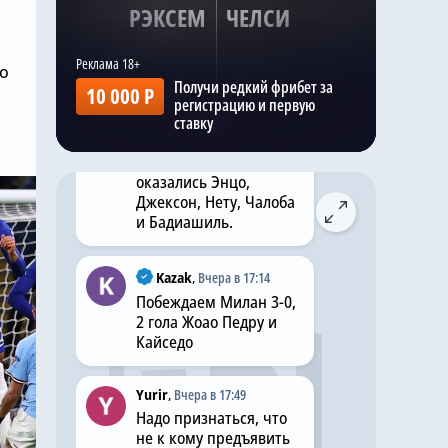
регламентных 25
РЭКСЕМ
ЧЕЛСИ
(включая 5 вратарей, 9
защитников и 8
нападающих), ведь
но
правила запрещают
Получи редкий фрибет за
10 000 Р
изолировать
регистрацию и первую
выставленных на
ставку
трансфер футболистов,
среди которых
оказались Энцо,
Джексон, Нету, Чалоба
и Бадиашиль.
Kazak
,
Вчера в 17:14
Побеждаем Милан 3-0,
2 гола Жоао Педру и
Кайседо
Yurir
,
Вчера в 17:49
Надо признаться, что
не к кому предъявить