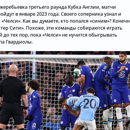
жеребьевка третьего раунда Кубка Англии, матчи
ойдут в январе 2023 года. Своего соперника узнал и
«Челси». Как вы думаете, кто попался «синим»? Конеч
стер Сити». Похоже, эти команды собираются играть
 до тех пор, пока «Челси» не нучится обыгрывать
па Гвардиолы.