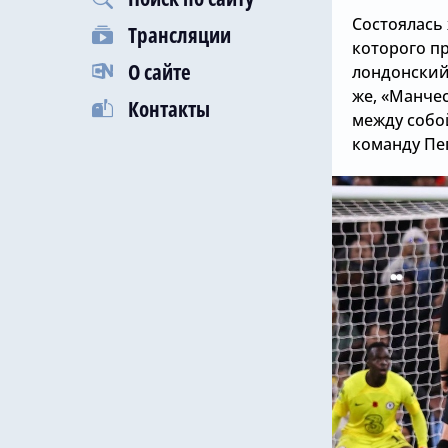
Состоялась 
Трансляции
которого пр
О сайте
лондонский 
же, «Манче
Контакты
между собой
команду Пе