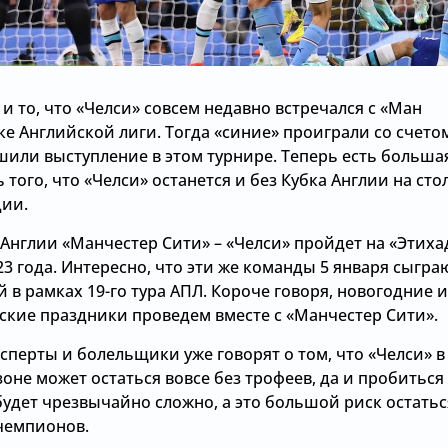
 то, что «Челси» совсем недавно встречался с «Ман
ке Английской лиги. Тогда «синие» проиграли со счето
ршили выступление в этом турнире. Теперь есть больша
 того, что «Челси» останется и без Кубка Англии на сто
дии.
Англии «Манчестер Сити» – «Челси» пройдет на «Этиха
23 года. Интересно, что эти же команды 5 января сыгра
 в рамках 19-го тура АПЛ. Короче говоря, новогодние и
ские праздники проведем вместе с «Манчестер Сити».
сперты и болельщики уже говорят о том, что «Челси» в
оне может остаться вовсе без трофеев, да и пробиться
будет чрезвычайно сложно, а это большой риск остатьс
 чемпионов.