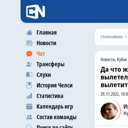
Главная
ChelseaNews
Новости
Чат
Новости
,
Кубок
Трансферы
Да что ж
Слухи
вылетел
вылетит
История Челси
29.11.2022, 10:
Статистика
Календарь игр
И
Жу
Состав команды
Поиск по сайту