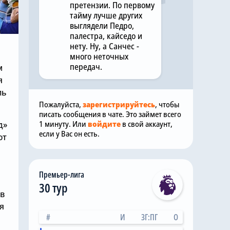
претензии. По первому
тайму лучше других
выглядели Педро,
палестра, кайседо и
нету. Ну, а Санчес -
много неточных
передач.
м
я
ль
Пожалуйста,
зарегистрируйтесь
, чтобы
писать сообщения в чате. Это займет всего
1 минуту. Или
войдите
в свой аккаунт,
д»
если у Вас он есть.
ют
Премьер-лига
30 тур
 в
я
#
И
ЗГ:ПГ
О