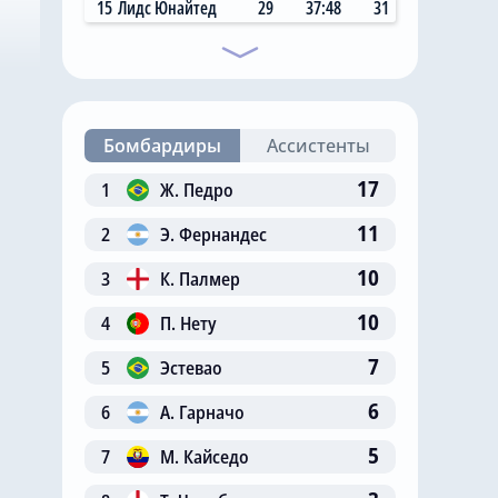
15
Лидс Юнайтед
29
37:48
31
Бомбардиры
Ассистенты
17
1
Ж. Педро
11
2
Э. Фернандес
10
3
К. Палмер
10
4
П. Нету
7
5
Эстевао
6
6
А. Гарначо
5
7
М. Кайседо