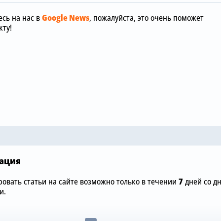
сь на нас в
Google News
, пожалуйста, это очень поможет
ту!
7.08.2026, 12:00
«Манчестер
7.08.2026, 15:36
отреагиров
обы
Зачем Джош Ачимпонг из
шокирующу
«Челси» понадобился
размере £75
«Арсеналу»
«Челси»
ация
овать статьи на сайте возможно только в течении
7
дней со д
и.