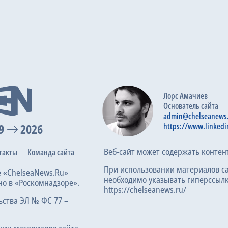
Лорс Амачиев
Основатель сайта
admin@chelseanews
9
2026
https://www.linkedi
Веб-сайт может содержать контен
такты
Команда сайта
При использовании материалов с
е «ChelseaNews.Ru»
необходимо указывать гиперссылк
но в «Роскомнадзоре».
https://chelseanews.ru/
ьства ЭЛ № ФС 77 –