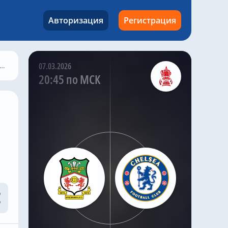
млн евро
✅ Лум Тшауна – 23,5
Авторизация
Регистрация
млн евро
✅ Карл Рашуорт – 25,7
млн евро
✅ Калеб Йиренки – 27
07.03.2026
млн евро
20:45 по МСК
Kazak
,
Вчера в 17:13
Челси» должен срочно
избавиться от 16
футболистов за
последние 25 дней
трансферного окна,
чтобы не попасть под
санкции ФИФА, – BBC
Лондонцам нужно
сократить раздутый
состав Хаби Алонсо с 41
игрока до