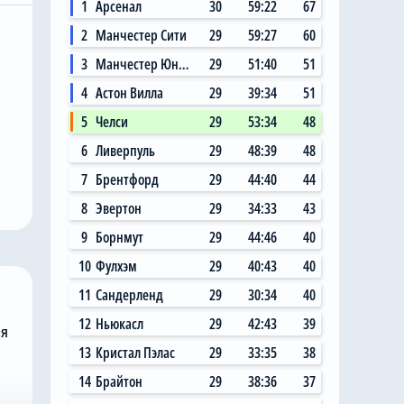
1
Арсенал
30
59:22
67
2
Манчестер Сити
29
59:27
60
3
Манчестер Юнайтед
29
51:40
51
4
Астон Вилла
29
39:34
51
7.08.2026, 11:14
5
Челси
29
53:34
48
 Сити»
Главный любитель
6
Ливерпуль
29
48:39
48
ал на
«привозов» в «Челси»
ю цену в
рад, что он теперь не
7
Брентфорд
29
44:40
44
 млн за звезду
самый «старый дядя» в
8
Эвертон
29
34:33
43
клубе
9
Борнмут
29
44:46
40
10
Фулхэм
29
40:43
40
11
Сандерленд
29
30:34
40
12
Ньюкасл
29
42:43
39
ня
13
Кристал Пэлас
29
33:35
38
14
Брайтон
29
38:36
37