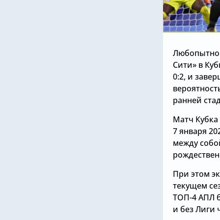
Любопытно и
Сити» в Куб
0:2, и заве
вероятность
ранней ста
Матч Кубка 
7 января 20
между собой
рождествен
При этом эк
текущем сез
ТОП-4 АПЛ 
и без Лиги