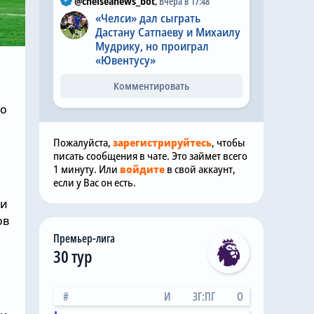
@chelseanews_bot
,
Вчера в 17:48
«Челси» дал сыграть
Дастану Сатпаеву и Михаилу
Мудрику, но проиграл
«Ювентусу»
Комментировать
го
Пожалуйста,
зарегистрируйтесь
, чтобы
писать сообщения в чате. Это займет всего
1 минуту. Или
войдите
в свой аккаунт,
если у Вас он есть.
 и
ов
Премьер-лига
30 тур
#
И
ЗГ:ПГ
О