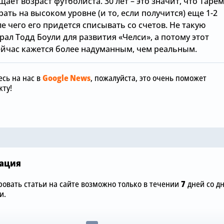
ает возраст футболиста. 30 лет – это значит, что Таре
ать на высоком уровне (и то, если получится) еще 1-2
ле чего его придется списывать со счетов. Не такую
рал Тодд Боули для развития «Челси», а потому этот
ейчас кажется более надуманным, чем реальным.
Сегодня, 05:42
Хаби Алонсо
сь на нас в
Google News
, пожалуйста, это очень поможет
Сегодня, 06:00
подписать 
ту!
а:
Жоао Педро объяснил,
ключевого 
а
насколько важен лично
полузащит
для него новичок «Челси»
«Арсенала»
ация
овать статьи на сайте возможно только в течении
7
дней со д
и.