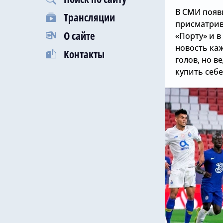
В СМИ появ
Трансляции
присматрив
О сайте
«Порту» и в
новость каж
Контакты
голов, но в
купить себ