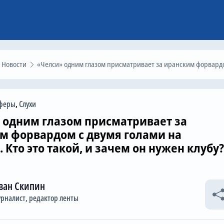
Новости
«Челси» одним глазом присматривает за иранским форвардом с двумя голами на ЧМ-2022. Кто это такой, и зачем он нужен клуб
феры
,
Слухи
 одним глазом присматривает за
м форвардом с двумя голами на
 Кто это такой, и зачем он нужен клубу?
ван Скипин
рналист, редактор ленты