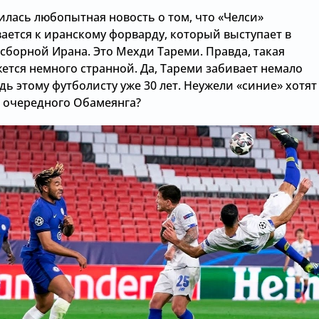
илась любопытная новость о том, что «Челси»
ается к иранскому форварду, который выступает в
 сборной Ирана. Это Мехди Тареми. Правда, такая
ется немного странной. Да, Тареми забивает немало
едь этому футболисту уже 30 лет. Неужели «синие» хотят
е очередного Обамеянга?