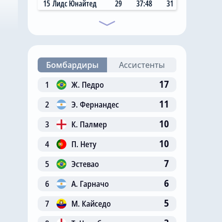
15
Лидс Юнайтед
29
37:48
31
Бомбардиры
Ассистенты
17
1
Ж. Педро
11
2
Э. Фернандес
10
3
К. Палмер
10
4
П. Нету
7
5
Эстевао
6
6
А. Гарначо
5
7
М. Кайседо