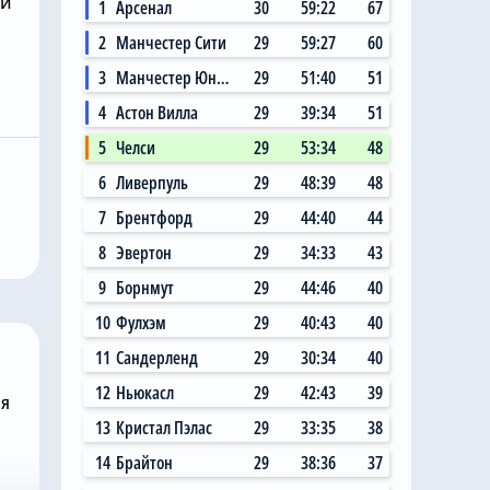
ми
1
Арсенал
30
59:22
67
2
Манчестер Сити
29
59:27
60
3
Манчестер Юнайтед
29
51:40
51
4
Астон Вилла
29
39:34
51
5
Челси
29
53:34
48
Вчера, 17:48
 хотел бы
6
Ливерпуль
29
48:39
48
в «Челси»
«Челси» дал сыграть
испанского
Дастану Сатпаеву и
7
Брентфорд
29
44:40
44
ника
Михаилу Мудрику, но
8
Эвертон
29
34:33
43
проиграл «Ювентусу»
9
Борнмут
29
44:46
40
10
Фулхэм
29
40:43
40
11
Сандерленд
29
30:34
40
12
Ньюкасл
29
42:43
39
ня
13
Кристал Пэлас
29
33:35
38
14
Брайтон
29
38:36
37