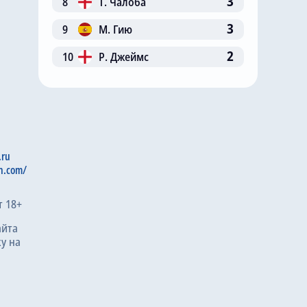
3
8
Т. Чалоба
3
9
М. Гию
2
10
Р. Джеймс
.ru
n.com/
т 18+
айта
у на