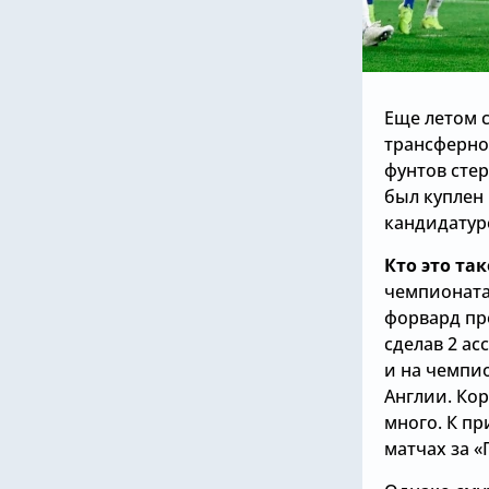
Еще летом 
трансферно
фунтов стер
был куплен
кандидатур
Кто это та
чемпионата 
форвард про
сделав 2 ас
и на чемпио
Англии. Кор
много. К пр
матчах за «