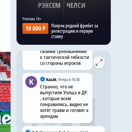
РЭКСЕМ
ЧЕЛСИ
заслужил репутацию
одного из самых ярких
атакующих
защитников
Получи редкий фрибет за
10 000 Р
«Спортинга». Его
регистрацию и первую
универсальность
ставку
может заинтересовать
Алонсо, известного
своими требованиями
к тактической гибкости
со стороны игроков
Kazak
,
Вчера в 16:38
Странно, что не
выпустили Уолша и ДР.
, которые всем
понравились, видно не
хотят травм и готовят к
арендам