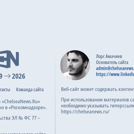
Лорс Амачиев
Основатель сайта
admin@chelseanews
9
2026
https://www.linkedi
Веб-сайт может содержать контен
такты
Команда сайта
При использовании материалов с
е «ChelseaNews.Ru»
необходимо указывать гиперссылк
но в «Роскомнадзоре».
https://chelseanews.ru/
ьства ЭЛ № ФС 77 –