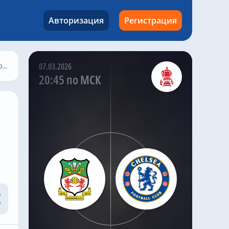
активно действовать на
трансферном рынке,
Авторизация
Регистрация
поскольку Алонсо
стремится создать
команду, способную
бороться за крупные
трофеи. По
у?
07.03.2026
сообщениям, Араухо
20:45 по МСК
стал возможной целью
«Челси», который
следит за уругвайским
нападающим после его
впечатляющих
выступлений в
Португалии.
Араухо, способный
играть на позиции
левого защитника,
флангового защитника
или даже атакующего
полузащитника на
левом фланге,