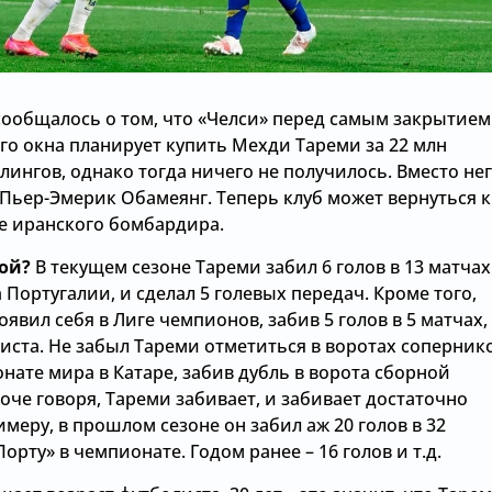
сообщалось о том, что «Челси» перед самым закрытием
го окна планирует купить Мехди Тареми за 22 млн
лингов, однако тогда ничего не получилось. Вместо не
 Пьер-Эмерик Обамеянг. Теперь клуб может вернуться к
е иранского бомбардира.
кой?
В текущем сезоне Тареми забил 6 голов в 13 матчах
Португалии, и сделал 5 голевых передач. Кроме того,
явил себя в Лиге чемпионов, забив 5 голов в 5 матчах,
систа. Не забыл Тареми отметиться в воротах соперник
нате мира в Катаре, забив дубль в ворота сборной
оче говоря, Тареми забивает, и забивает достаточно
имеру, в прошлом сезоне он забил аж 20 голов в 32
Порту» в чемпионате. Годом ранее – 16 голов и т.д.