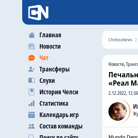
Главная
ChelseaNews
Новости
Чат
Новости
,
Транс
Трансферы
Печальн
Слухи
«Реал М
История Челси
2.12.2022, 12:36
Статистика
И
Календарь игр
Жу
Состав команды
Поиск по сайту
Mundo Depor