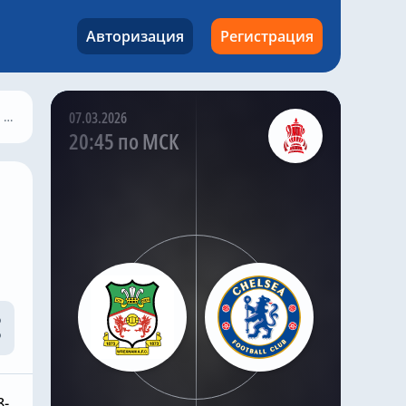
Адама Уортона. По
информации хорошо
Авторизация
Регистрация
информированного
инсайдера Саймона
Филлипса , «Челси»
хочет приобрести
Адама Уортона . Хаби
»
07.03.2026
Алонсо хочет еще
20:45 по МСК
одного молодого
полузащитника после
того, как «Челси» занял
разочаровывающее
десятое место в
Премьер-лиге, лишив
клуб возможности
участвовать в
еврокубках. «Пэлас»
оценил английского
игрока в огромную
сумму в 100 миллионов
фунтов стерлингов, в то
время как «Ливерпуль»
8-
продолжает следить за