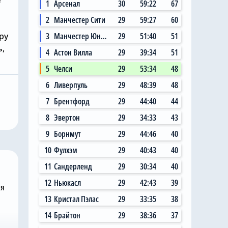
1
Арсенал
30
59:22
67
2
Манчестер Сити
29
59:27
60
ру
3
Манчестер Юнайтед
29
51:40
51
ь,
4
Астон Вилла
29
39:34
51
Сегодня, 11:17
5
Челси
29
53:34
48
Николас Джексон
6
Ливерпуль
29
48:39
48
собирается
совершил добрый
вого вратаря,
поступок в «Челси», чтобы
7
Брентфорд
29
44:40
44
Робертом
Михаил Мудрик мог
8
Эвертон
29
34:33
43
сыграть в матче
9
Борнмут
29
44:46
40
10
Фулхэм
29
40:43
40
11
Сандерленд
29
30:34
40
12
Ньюкасл
29
42:43
39
ня
13
Кристал Пэлас
29
33:35
38
14
Брайтон
29
38:36
37