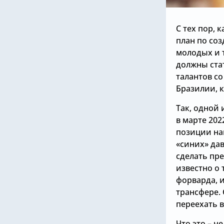
С тех пор, 
план по со
молодых и 
должны ста
талантов со
Бразилии, 
Так, одной 
в марте 202
позиции на
«синих» дав
сделать пр
известно о 
форварда, 
трансфере. 
переехать в
Что это – н