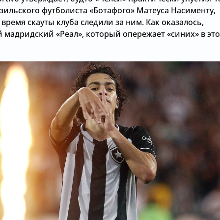
азильского футболиста «Ботафого» Матеуса Насименту,
 время скауты клуба следили за ним. Как оказалось,
й мадридский «Реал», который опережает «синих» в эт