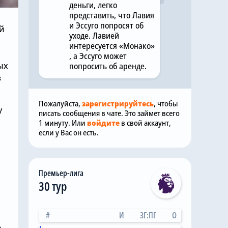
деньги, легко
представить, что Лавия
и Эссуго попросят об
ый
уходе. Лавией
интересуется «Монако»
, а Эссуго может
ых
попросить об аренде.
з
Пожалуйста,
зарегистрируйтесь
, чтобы
у
писать сообщения в чате. Это займет всего
1 минуту. Или
войдите
в свой аккаунт,
если у Вас он есть.
Премьер-лига
30 тур
#
И
ЗГ:ПГ
О
е