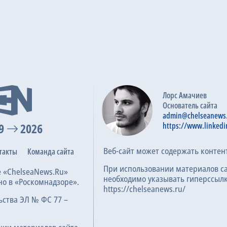
Лорс Амачиев
Основатель сайта
admin@chelseanews
9
2026
https://www.linkedi
Веб-сайт может содержать контен
такты
Команда сайта
При использовании материалов с
е «ChelseaNews.Ru»
необходимо указывать гиперссылк
но в «Роскомнадзоре».
https://chelseanews.ru/
ьства ЭЛ № ФС 77 –