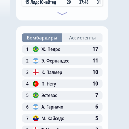
15
Лидс Юнайтед
29
37:48
31
Бомбардиры
Ассистенты
17
1
Ж. Педро
11
2
Э. Фернандес
10
3
К. Палмер
10
4
П. Нету
7
5
Эстевао
6
6
А. Гарначо
5
7
М. Кайседо