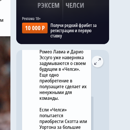
РЭКСЕМ
ЧЕЛСИ
ситуацией с серьезным
интересом.
ом
Получи редкий фрибет за
10 000 Р
Kazak
,
2 минуты назад
регистрацию и первую
После подписания
ставку
контрактов с
Хендерсоном и Барко
Ромео Лавиа и Дарио
Эссуго уже наверняка
задумываются о своем
будущем в «Челси».
Еще одно
приобретение в
полузащите сделает их
ненужными для
команды.
Если «Челси»
попытается
приобрести Скотта или
Уортона за большие