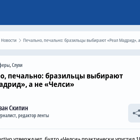
Новости
Печально, печально: бразильцы выбирают «Реал Мадрид», а не «Челси
феры
,
Слухи
о, печально: бразильцы выбирают
адрид», а не «Челси»
ван Скипин
рналист, редактор ленты
tivo утверждает, будто «Челси» практически упустил 1