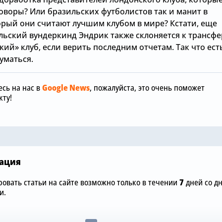
говоры? Или бразильских футболистов так и манит в
торый они считают лучшим клубом в мире? Кстати, еще
льский вундеркинд Эндрик также склоняется к трансфе
кий» клуб, если верить последним отчетам. Так что ест
уматься.
Сегодня, 17:01
Сегодня, 12:00
Хватит покупать
вингеров: «Челси» не
«Челси» не 
сь на нас в
Google News
, пожалуйста, это очень поможет
будет подписывать
покупать но
ту!
фланговых нападающих
и доволен 
»
этим летом
Санчесом
ация
овать статьи на сайте возможно только в течении
7
дней со д
и.