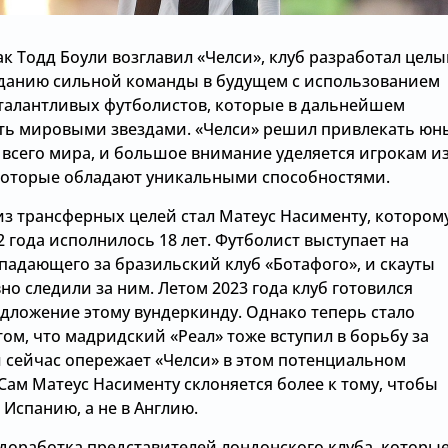
как Тодд Боули возглавил «Челси», клуб разработал цел
зданию сильной команды в будущем с использованием
талантливых футболистов, которые в дальнейшем
ть мировыми звездами. «Челси» решил привлекать юн
 всего мира, и большое внимание уделяется игрокам и
которые обладают уникальными способностями.
из трансферных целей стал Матеус Насименту, котором
2 года исполнилось 18 лет. Футболист выступает на
падающего за бразильский клуб «Ботафого», и скауты
но следили за ним. Летом 2023 года клуб готовился
едложение этому вундеркинду. Однако теперь стало
том, что мадридский «Реал» тоже вступил в борьбу за
и сейчас опережает «Челси» в этом потенциальном
Сам Матеус Насименту склоняется более к тому, чтобы
 Испанию, а не в Англию.
едоработка представителей лондонского клуба, которы