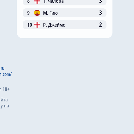
3
8
Т. Чалоба
3
9
М. Гию
2
10
Р. Джеймс
.ru
n.com/
т 18+
айта
у на