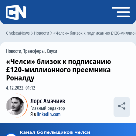
Регистрация
Войти
ChelseaNews
Главная
Новости
«Челси» близок к подписанию £120-миллио
Новости
Новости
,
Трансферы
,
Слухи
Чат
«Челси» близок к подписанию
Трансферы
£120-миллионного преемника
Роналду
Слухи
4.12.2022, 01:12
История Челси
Лорс Амачиев
Статистика
Главный редактор
Календарь игр
Я в
linkedin.com
Состав команды
Поиск по сайту