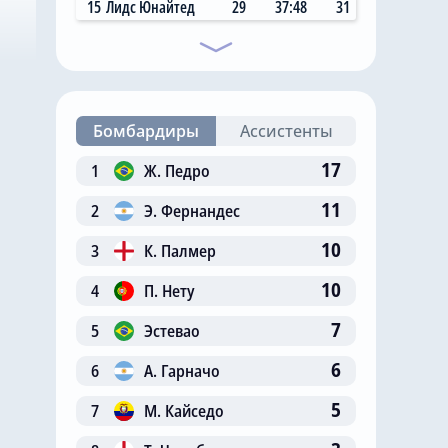
15
Лидс Юнайтед
29
37:48
31
Бомбардиры
Ассистенты
17
1
Ж. Педро
11
2
Э. Фернандес
10
3
К. Палмер
10
4
П. Нету
7
5
Эстевао
6
6
А. Гарначо
5
7
М. Кайседо