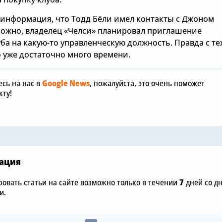
 информация, что Тодд Бёли имел контакты с Джоном
можно, владелец «Челси» планировал приглашение
ба на какую-то управленческую должность. Правда с те
 уже достаточно много времени.
Вчера, 12:00
«Манчестер
Вчера, 15:36
сь на нас в
Google News
, пожалуйста, это очень поможет
отреагиров
ту!
обы
Зачем Джош Ачимпонг из
шокирующу
«Челси» понадобился
размере £75
«Арсеналу»
«Челси»
ация
овать статьи на сайте возможно только в течении
7
дней со д
и.