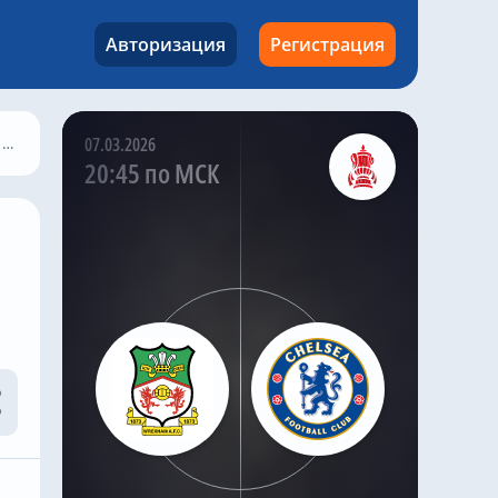
«Челси» возобновил
переговоры с «Кристал
Авторизация
Регистрация
Пэлас» о возможном
переходе
высококлассного
полузащитника Адама
Уортона, продолжая
у
07.03.2026
поиски долгосрочного
20:45 по МСК
усиления в центре
поля.
По словам хорошо
информированного
инсайдера «Челси»
Саймона Филлипса,
«синие» возобновили
переговоры с «Кристал
Пэлас», пытаясь
изучить возможность
подписания контракта
с игроком сборной
Англии до закрытия
трансферного окна.