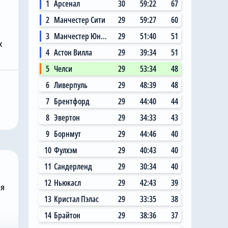
1
Арсенал
30
59:22
67
2
Манчестер Сити
29
59:27
60
3
Манчестер Юнайтед
29
51:40
51
х
4
Астон Вилла
29
39:34
51
Вчера, 11:14
5
Челси
29
53:34
48
 Сити»
Главный любитель
6
Ливерпуль
29
48:39
48
ал на
«привозов» в «Челси»
ю цену в
рад, что он теперь не
7
Брентфорд
29
44:40
44
 млн за звезду
самый «старый дядя» в
8
Эвертон
29
34:33
43
клубе
9
Борнмут
29
44:46
40
10
Фулхэм
29
40:43
40
11
Сандерленд
29
30:34
40
12
Ньюкасл
29
42:43
39
ня
13
Кристал Пэлас
29
33:35
38
14
Брайтон
29
38:36
37