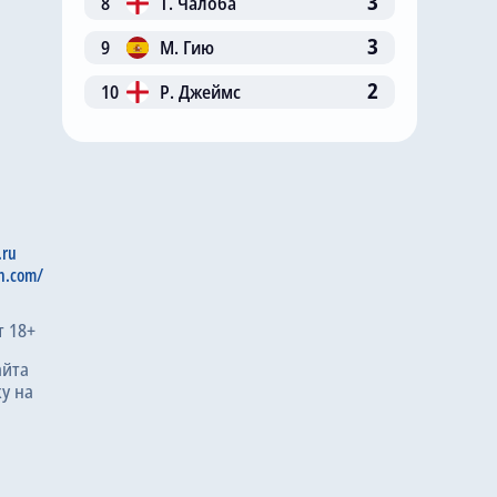
3
8
Т. Чалоба
3
9
М. Гию
2
10
Р. Джеймс
.ru
n.com/
т 18+
айта
у на