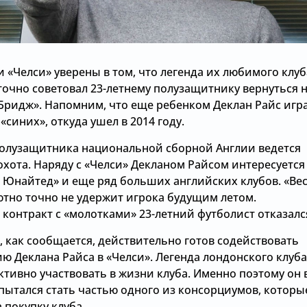
 «Челси» уверены в том, что легенда их любимого клуб
точно советовал 23-летнему полузащитнику вернуться 
Бридж». Напомним, что еще ребенком Деклан Райс игр
«синих», откуда ушел в 2014 году.
полузащитника национальной сборной Англии ведется
хота. Наряду с «Челси» Декланом Райсом интересуется
 Юнайтед» и еще ряд больших английских клубов. «Ве
ютно точно не удержит игрока будущим летом.
контракт с «молотками» 23-летний футболист отказалс
 как сообщается, действительно готов содействовать
ю Деклана Райса в «Челси». Легенда лондонского клуба
ктивно участвовать в жизни клуба. Именно поэтому он 
 пытался стать частью одного из консорциумов, которы
 покупку клуба.