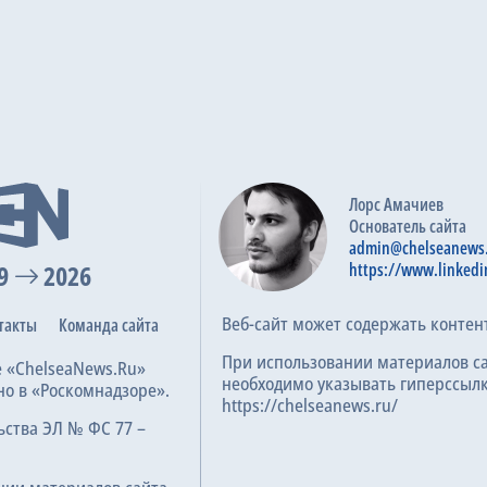
Лорс Амачиев
Основатель сайта
admin@chelseanews
9
2026
https://www.linkedi
Веб-сайт может содержать контен
такты
Команда сайта
При использовании материалов с
е «ChelseaNews.Ru»
необходимо указывать гиперссылк
но в «Роскомнадзоре».
https://chelseanews.ru/
ьства ЭЛ № ФС 77 –