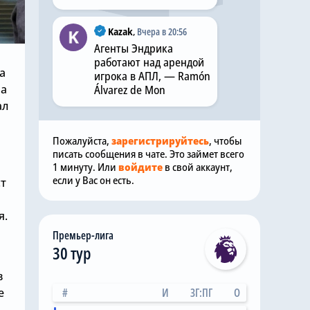
Kazak
,
Вчера в 20:56
Агенты Эндрика
работают над арендой
а
игрока в АПЛ, — Ramón
на
Álvarez de Mon
ал
Пожалуйста,
зарегистрируйтесь
, чтобы
писать сообщения в чате. Это займет всего
1 минуту. Или
войдите
в свой аккаунт,
если у Вас он есть.
ст
я.
Премьер-лига
30 тур
в
е
#
И
ЗГ:ПГ
О