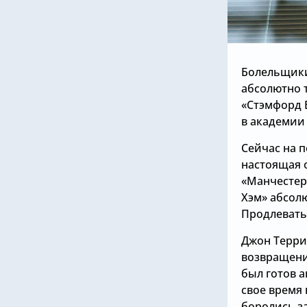
Болельщики
абсолютно 
«Стэмфорд 
в академии 
Сейчас на 
настоящая о
«Манчестер
Хэм» абсол
Продлевать 
Джон Терри,
возвращени
был готов а
свое время
боролись за