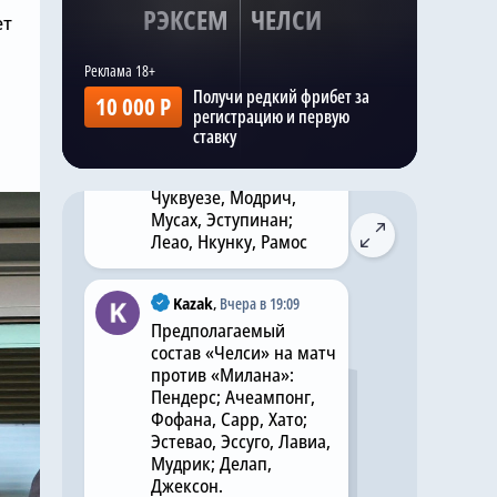
РЭКСЕМ
ЧЕЛСИ
ет
Kazak
,
Вчера в 19:08
Прогнозируемый
Получи редкий фрибет за
10 000 Р
состав «Милана» на
регистрацию и первую
матч с «Челси»:
ставку
Терраччано; Томори,
Габбия, Павлович;
Чуквуезе, Модрич,
Мусах, Эступинан;
Леао, Нкунку, Рамос
Kazak
,
Вчера в 19:09
Предполагаемый
состав «Челси» на матч
против «Милана»:
Пендерс; Ачеампонг,
Фофана, Сарр, Хато;
Эстевао, Эссуго, Лавиа,
Мудрик; Делап,
Джексон.