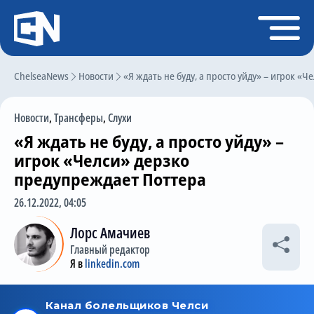
Регистрация
Войти
ChelseaNews
Главная
Новости
«Я ждать не буду, а просто уйду» – игрок «
Новости
Новости
,
Трансферы
,
Слухи
Чат
«Я ждать не буду, а просто уйду» –
Трансферы
игрок «Челси» дерзко
предупреждает Поттера
Слухи
26.12.2022, 04:05
История Челси
Лорс Амачиев
Статистика
Главный редактор
Календарь игр
Я в
linkedin.com
Состав команды
Поиск по сайту