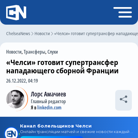
Регистрация
Войти
ChelseaNews
Главная
Новости
«Челси» готовит супертрансфер нападающ
Новости
Новости
,
Трансферы
,
Слухи
Чат
«Челси» готовит супертрансфер
Трансферы
нападающего сборной Франции
Слухи
26.12.2022, 04:19
История Челси
Лорс Амачиев
Главный редактор
Статистика
Я в
linkedin.com
Календарь игр
Состав команды
Поиск по сайту