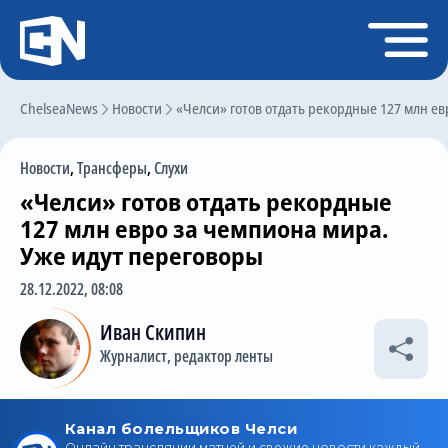
Регистрация
Войти
ChelseaNews
Главная
Новости
«Челси» готов отдать рекордные 127 млн ев
Новости
Новости
,
Трансферы
,
Слухи
Чат
«Челси» готов отдать рекордные
Трансферы
127 млн евро за чемпиона мира.
Уже идут переговоры
Слухи
28.12.2022, 08:08
История Челси
Иван Скипин
Статистика
Журналист, редактор ленты
Календарь игр
Состав команды
Поиск по сайту