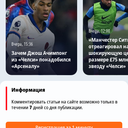
Вчера, 12:00
«Манчестер Сит
Вчера, 15:36
отреагировал н
Зачем Джош Ачимпонг
шокирующую це
из «Челси» понадобился
размере £75 млн
«Арсеналу»
звезду «Челси»
Информация
Комментировать статьи на сайте возможно только в
течении
7
дней со дня публикации.
Регистрация за 1 минуту