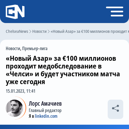
Регистрация
Войти
ChelseaNews
Главная
Новости
«Новый Азар» за €100 миллионов проходит 
Новости
Новости
,
Премьер-лига
Чат
«Новый Азар» за €100 миллионов
Трансферы
проходит медобследование в
«Челси» и будет участником матча
Слухи
уже сегодня
История Челси
15.01.2023, 11:41
Статистика
Лорс Амачиев
Календарь игр
Главный редактор
Я в
linkedin.com
Состав команды
Поиск по сайту