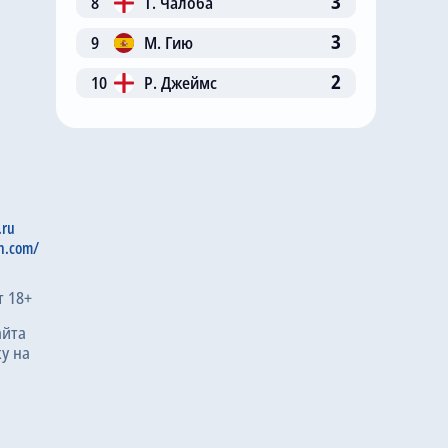
3
8
Т. Чалоба
3
9
М. Гию
2
10
Р. Джеймс
.ru
n.com/
т 18+
айта
у на