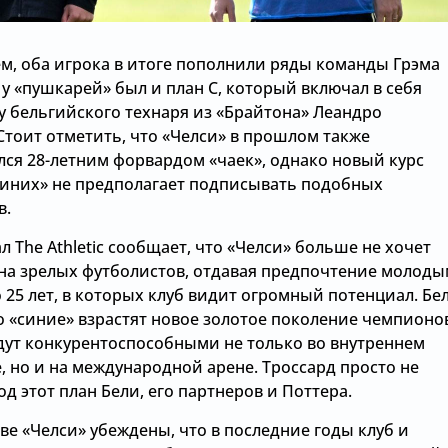
ем, оба игрока в итоге пополнили ряды команды Грэма
 у «пушкарей» был и план С, который включал в себя
у бельгийского технаря из «Брайтона» Леандро
Стоит отметить, что «Челси» в прошлом также
лся 28-летним форвардом «чаек», однако новый курс
синих» не предполагает подписывать подобных
в.
л The Athletic сообщает, что «Челси» больше не хочет
 на зрелых футболистов, отдавая предпочтение молод
 25 лет, в которых клуб видит огромный потенциал. Бе
о «синие» взрастят новое золотое поколение чемпионо
дут конкурентоспособными не только во внутреннем
, но и на международной арене. Троссард просто не
д этот план Бели, его партнеров и Поттера.
ве «Челси» убеждены, что в последние годы клуб и