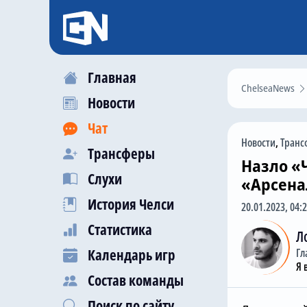
Главная
ChelseaNews
Новости
Чат
Новости
,
Транс
Трансферы
Назло «
Слухи
«Арсена
История Челси
20.01.2023, 04:
Статистика
Л
Календарь игр
Гл
Я 
Состав команды
Поиск по сайту