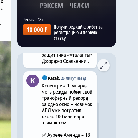
ых
РЭКСЕМ
ЧЕЛСИ
»
Kazak
,
9 часов назад
ь
Как сообщает Football
Получи редкий фрибет за
10 000 Р
Insider , «Челси» ведет
регистрацию и первую
борьбу с «Ньюкасл
ставку
Юнайтед» за
приобретение
защитника «Аталанты»
Джорджо Скальвини .
Kazak
,
25 минут назад
Ковентри» Лэмпарда
четырежды побил свой
трансферный рекорд
за одно окно – новичок
АПЛ уже потратил
около 100 млн евро
этим летом
✅ Ауреле Аменда – 18