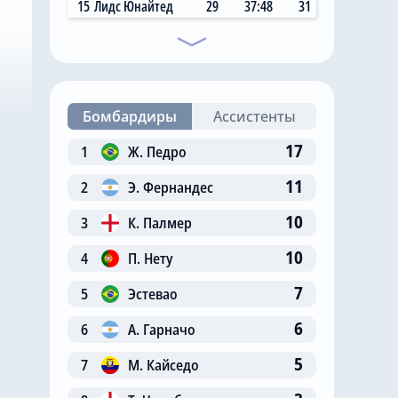
15
Лидс Юнайтед
29
37:48
31
Бомбардиры
Ассистенты
17
1
Ж. Педро
11
2
Э. Фернандес
10
3
К. Палмер
10
4
П. Нету
7
5
Эстевао
6
6
А. Гарначо
5
7
М. Кайседо