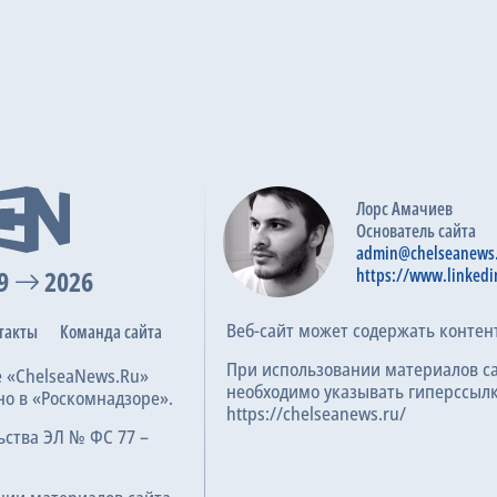
Лорс Амачиев
Основатель сайта
admin@chelseanews
9
2026
https://www.linkedi
Веб-сайт может содержать контен
такты
Команда сайта
При использовании материалов с
е «ChelseaNews.Ru»
необходимо указывать гиперссылк
но в «Роскомнадзоре».
https://chelseanews.ru/
ьства ЭЛ № ФС 77 –