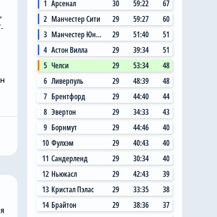
1
Арсенал
30
59:22
67
,
2
Манчестер Сити
29
59:27
60
.
3
Манчестер Юнайтед
29
51:40
51
4
Астон Вилла
29
39:34
51
5
Челси
29
53:34
48
ин
6
Ливерпуль
29
48:39
48
Вчера, 11:14
,
7
Брентфорд
29
44:40
44
 Сити»
Главный любитель
8
Эвертон
29
34:33
43
ал на
«привозов» в «Челси»
ю цену в
рад, что он теперь не
9
Борнмут
29
44:46
40
 млн за звезду
самый «старый дядя» в
10
Фулхэм
29
40:43
40
клубе
11
Сандерленд
29
30:34
40
12
Ньюкасл
29
42:43
39
13
Кристал Пэлас
29
33:35
38
14
Брайтон
29
38:36
37
ня