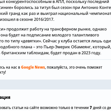
был конкурентоспособным в АПЛ, поскольку последний
«синие» боролись за титул был сезон при Антонио Конте
ский гранд как раз и выиграл национальный чемпионат
изошел в сезоне 2016/2017.
си» продолжит работу на трансферном рынке, однако
 она будет на подписание молодого талантливого
 по типу «девятки». Сейчас у клуба остается лишь од
Вчера, 12:00
подобного плана – это Пьер-Эмерик Обамеянг, который
 британским таблоидам, будет продан в 2023 году.
«Манчестер
Вчера, 15:36
отреагиров
обы
Зачем Джош Ачимпонг из
шокирующу
сь на нас в
Google News
, пожалуйста, это очень поможет
«Челси» понадобился
размере £75
ту!
«Арсеналу»
«Челси»
ация
овать статьи на сайте возможно только в течении
7
дней со д