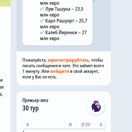
млн евро
✅ Лум Тшауна – 23,5
млн евро
✅ Карл Рашуорт – 25,7
млн евро
✅ Калеб Йиренки – 27
млн евро
Пожалуйста,
зарегистрируйтесь
, чтобы
писать сообщения в чате. Это займет всего
1 минуту. Или
войдите
в свой аккаунт,
если у Вас он есть.
ым
ли
в,
Премьер-лига
30 тур
#
И
ЗГ:ПГ
О