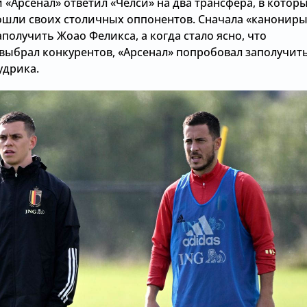
«Арсенал» ответил «Челси» на два трансфера, в котор
ошли своих столичных оппонентов. Сначала «канониры
получить Жоао Феликса, а когда стало ясно, что
 выбрал конкурентов, «Арсенал» попробовал заполучит
дрика.