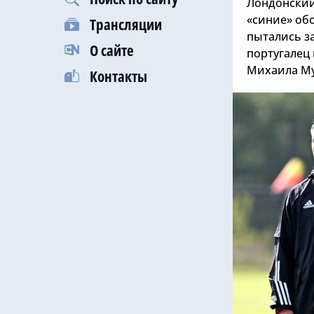
Лондонский 
«синие» об
Трансляции
пытались за
О сайте
португалец
Михаила Му
Контакты