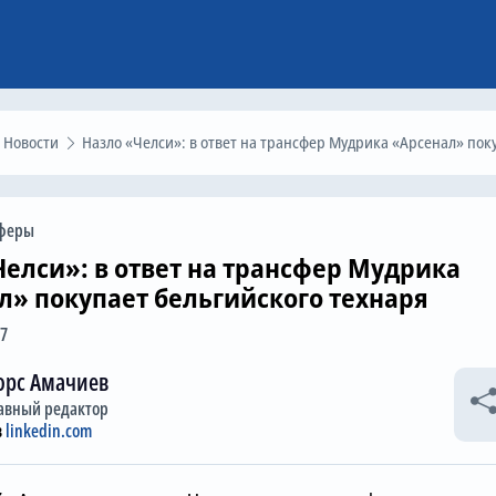
Новости
Назло «Челси»: в ответ на трансфер Мудрика «Арсенал» покупает бельгийского технар
феры
Челси»: в ответ на трансфер Мудрика
л» покупает бельгийского технаря
27
орс Амачиев
авный редактор
в
linkedin.com