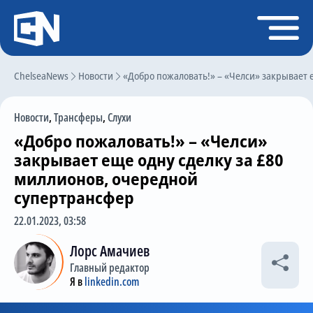
Регистрация
Войти
ChelseaNews
Главная
Новости
«Добро пожаловать!» – «Челси» закрывает 
Новости
Новости
,
Трансферы
,
Слухи
Чат
«Добро пожаловать!» – «Челси»
Трансферы
закрывает еще одну сделку за £80
миллионов, очередной
Слухи
супертрансфер
История Челси
22.01.2023, 03:58
Статистика
Лорс Амачиев
Календарь игр
Главный редактор
Я в
linkedin.com
Состав команды
Поиск по сайту