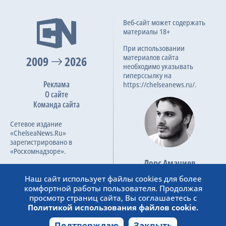
Веб-сайт может содержать
материалы 18+
При использовании
материалов сайта
2009
2026
необходимо указывать
гиперссылку на
Реклама
https://chelseanews.ru/.
О сайте
Команда сайта
Сетевое издание
«ChelseaNews.Ru»
зарегистрировано в
«Роскомнадзоре».
Лорс Амачиев
Номер свидетельства ЭЛ №
Основатель сайта
ФС 77 – 87138.
Наш сайт использует файлы cookies для более
admin@chelseanews.ru
комфортной работы пользователя. Продолжая
https://www.linkedin.com/
просмотр страниц сайта, Вы соглашаетесь с
Политикой использования файлов cookie.
Подтверждаю
Закрыть