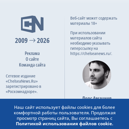
Веб-сайт может содержать
материалы 18+
При использовании
материалов сайта
2009
2026
необходимо указывать
гиперссылку на
Реклама
https://chelseanews.ru/.
О сайте
Команда сайта
Сетевое издание
«ChelseaNews.Ru»
зарегистрировано в
«Роскомнадзоре».
Лорс Амачиев
Номер свидетельства ЭЛ №
Основатель сайта
ФС 77 – 87138.
Наш сайт использует файлы cookies для более
admin@chelseanews.ru
комфортной работы пользователя. Продолжая
https://www.linkedin.com/
просмотр страниц сайта, Вы соглашаетесь с
Политикой использования файлов cookie.