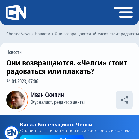
Регистрация
Войти
ChelseaNews
Главная
Новости
Они возвращаются. «Челси» стоит радовать
Новости
Новости
Чат
Они возвращаются. «Челси» стоит
Трансферы
радоваться или плакать?
Слухи
24.01.2023, 07:06
История Челси
Иван Скипин
Журналист, редактор ленты
Статистика
Календарь игр
Состав команды
Поиск по сайту