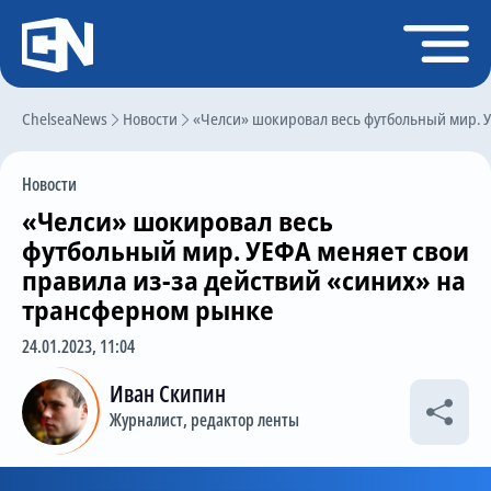
Регистрация
Войти
ChelseaNews
Главная
Новости
«Челси» шокировал весь футбольный мир. У
Новости
Новости
Чат
«Челси» шокировал весь
Трансферы
футбольный мир. УЕФА меняет свои
правила из-за действий «синих» на
Слухи
трансферном рынке
История Челси
24.01.2023, 11:04
Статистика
Иван Скипин
Календарь игр
Журналист, редактор ленты
Состав команды
Поиск по сайту