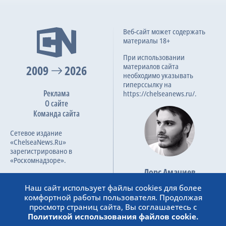
Веб-сайт может содержать
материалы 18+
При использовании
материалов сайта
2009
2026
необходимо указывать
гиперссылку на
Реклама
https://chelseanews.ru/.
О сайте
Команда сайта
Сетевое издание
«ChelseaNews.Ru»
зарегистрировано в
«Роскомнадзоре».
Лорс Амачиев
Номер свидетельства ЭЛ №
Основатель сайта
ФС 77 – 87138.
Наш сайт использует файлы cookies для более
admin@chelseanews.ru
комфортной работы пользователя. Продолжая
https://www.linkedin.com/
просмотр страниц сайта, Вы соглашаетесь с
Политикой использования файлов cookie.