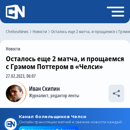
Регистрация
Войти
ChelseaNews
Главная
Новости
Осталось еще 2 матча, и прощаемся с Грэмо
Новости
Новости
Чат
Осталось еще 2 матча, и прощаемся
Трансферы
с Грэмом Поттером в «Челси»
Слухи
27.02.2023, 06:07
История Челси
Иван Скипин
Журналист, редактор ленты
Статистика
Календарь игр
Состав команды
Поиск по сайту