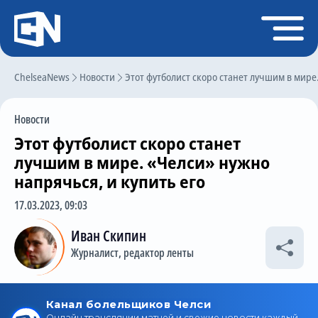
Регистрация
Войти
ChelseaNews
Главная
Новости
Этот футболист скоро станет лучшим в мире
Новости
Новости
Чат
Этот футболист скоро станет
Трансферы
лучшим в мире. «Челси» нужно
напрячься, и купить его
Слухи
17.03.2023, 09:03
История Челси
Иван Скипин
Статистика
Журналист, редактор ленты
Календарь игр
Состав команды
Поиск по сайту