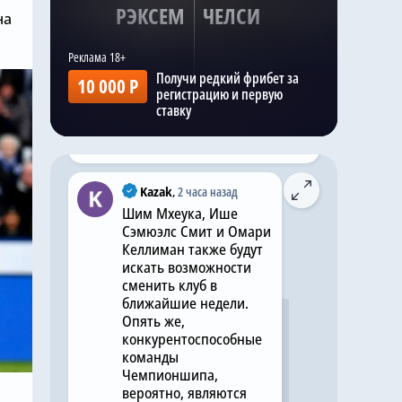
РЭКСЕМ
ЧЕЛСИ
на
@chelseanews_bot
,
3 часа назад
Хватит покупать вингеров:
«Челси» не будет
Получи редкий фрибет за
10 000 Р
подписывать фланговых
регистрацию и первую
нападающих этим летом
ставку
Комментировать
Kazak
,
2 часа назад
Шим Мхеука, Ише
Сэмюэлс Смит и Омари
Келлиман также будут
искать возможности
сменить клуб в
ближайшие недели.
Опять же,
конкурентоспособные
команды
Чемпионшипа,
вероятно, являются