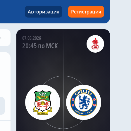
атаки из глубины поля
привлекло внимание
Авторизация
Регистрация
обоих английских
клубов.
ле
07.03.2026
@chelseanews_bot
,
9 часов назад
20:45 по МСК
Николас Джексон совершил
добрый поступок в «Челси»,
чтобы Михаил Мудрик мог
сыграть в матче
с
Комментировать
@chelseanews_bot
,
8 часов назад
«Челси» не собирается
покупать нового вратаря, и
доволен Робертом Санчесом
Комментировать