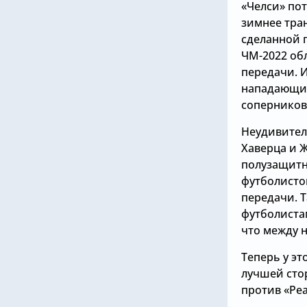
«Челси» по
зимнее тран
сделанной 
ЧМ-2022 об
передачи. 
нападающие
соперников
Неудивител
Хаверца и 
полузащитни
футболисто
передачи. Т
футболистам
что между 
Теперь у эт
лучшей сто
против «Реа