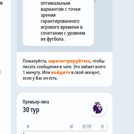
 в
оптимальным
вариантом с точки
зрения
гарантированного
игрового времени в
сочетании с уровнем
их футбола.
Пожалуйста,
зарегистрируйтесь
, чтобы
писать сообщения в чате. Это займет всего
х
1 минуту. Или
войдите
в свой аккаунт,
если у Вас он есть.
Премьер-лига
30 тур
#
И
ЗГ:ПГ
О