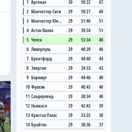
1
Арсенал
30
59:22
67
2
Манчестер Сити
29
59:27
60
3
Манчестер Юнайтед
29
51:40
51
4
Астон Вилла
29
39:34
51
5
Челси
29
53:34
48
6
Ливерпуль
29
48:39
48
7
Брентфорд
29
44:40
44
8
Эвертон
29
34:33
43
9
Борнмут
29
44:46
40
10
Фулхэм
29
40:43
40
11
Сандерленд
29
30:34
40
12
Ньюкасл
29
42:43
39
13
Кристал Пэлас
29
33:35
38
14
Брайтон
29
38:36
37