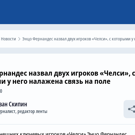
Новости
Энцо Фернандес назвал двух игроков «Челси», с которыми у него налажена связь на по
рнандес назвал двух игроков «Челси», 
и у него налажена связь на поле
10
ван Скипин
рналист, редактор ленты
нешних ключевых игроков «Челси» Энцо Фернандес