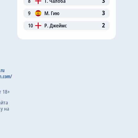
3
8
Т. Чалоба
3
9
М. Гию
2
10
Р. Джеймс
.ru
n.com/
т 18+
айта
у на