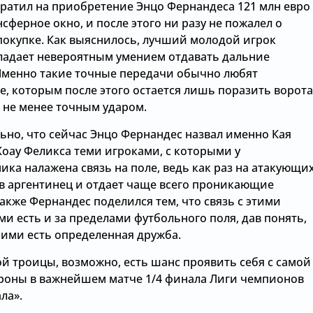
тратил на приобретение Энцо Фернандеса 121 млн евро
сферное окно, и после этого ни разу не пожалел о
покупке. Как выяснилось, лучший молодой игрок
ладает невероятным умением отдавать дальние
Именно такие точные передачи обычно любят
, которым после этого остается лишь поразить ворота
 не менее точным ударом.
ьно, что сейчас Энцо Фернандес назвал именно Кая
Жоау Феликса теми игроками, с которыми у
ка налажена связь на поле, ведь как раз на атакующи
в аргентинец и отдает чаще всего проникающие
акже Фернандес поделился тем, что связь с этими
и есть и за пределами футбольного поля, дав понять,
ними есть определенная дружба.
ой троицы, возможно, есть шанс проявить себя с самой
роны в важнейшем матче 1/4 финала Лиги чемпионов
ла».