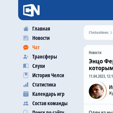
Главная
ChelseaNews
Новости
Чат
Новости
Трансферы
Энцо Фе
Слухи
которым
История Челси
11.04.2023, 12:
Статистика
И
Календарь игр
Жу
Состав команды
Поиск по сайту
Один из ны