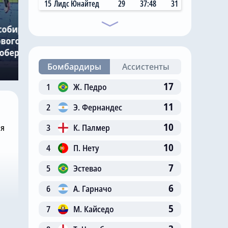
Сегодня, 11:17
15
Лидс Юнайтед
29
37:48
31
Николас Джексон
собирается
совершил добрый
вого вратаря,
поступок в «Челси», чтобы
Робертом
Михаил Мудрик мог
сыграть в матче
Бомбардиры
Ассистенты
17
1
Ж. Педро
11
2
Э. Фернандес
10
3
К. Палмер
ня
10
4
П. Нету
7
5
Эстевао
6
6
А. Гарначо
5
7
М. Кайседо