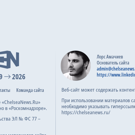
Лорс Амачиев
Основатель сайта
admin@chelseanews
9
2026
https://www.linkedi
Веб-сайт может содержать контен
такты
Команда сайта
При использовании материалов с
е «ChelseaNews.Ru»
необходимо указывать гиперссылк
но в «Роскомнадзоре».
https://chelseanews.ru/
ьства ЭЛ № ФС 77 –