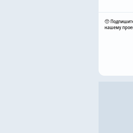
🥺 Подпишите
нашему проек