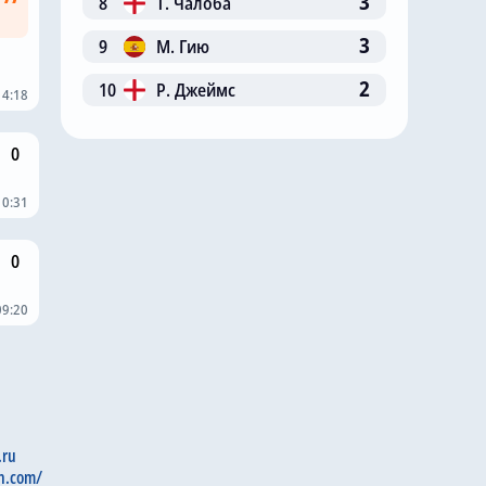
3
8
Т. Чалоба
3
9
М. Гию
2
10
Р. Джеймс
14:18
0
10:31
0
09:20
.ru
n.com/