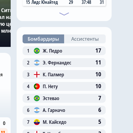
Вчера, 11:14
15
Лидс Юнайтед
29
37:48
31
 Сити»
Главный любитель
ал на
«привозов» в «Челси»
ю цену в
рад, что он теперь не
 млн за звезду
самый «старый дядя» в
клубе
Бомбардиры
Ассистенты
17
1
Ж. Педро
11
2
Э. Фернандес
10
3
К. Палмер
ня
10
4
П. Нету
7
5
Эстевао
6
6
А. Гарначо
5
7
М. Кайседо
0