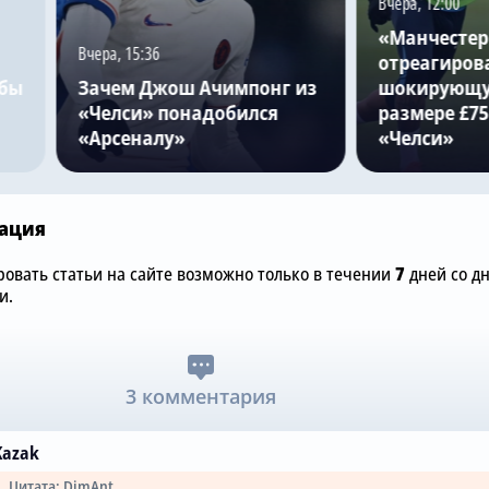
Вчера, 12:00
«Манчестер
Вчера, 15:36
отреагиров
обы
Зачем Джош Ачимпонг из
шокирующу
«Челси» понадобился
размере £75
«Арсеналу»
«Челси»
ация
овать статьи на сайте возможно только в течении
7
дней со д
и.
3 комментария
Kazak
Цитата: DimAnt