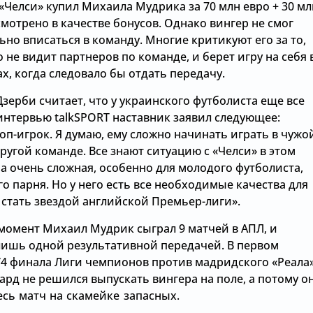
«Челси» купил Михаила Мудрика за 70 млн евро + 30 мл
мотрено в качестве бонусов. Однако вингер не смог
ьно вписаться в команду. Многие критикуют его за то,
о не видит партнеров по команде, и берет игру на себя 
х, когда следовало бы отдать передачу.
зерби считает, что у украинского футболиста еще все
интервью talkSPORT наставник заявил следующее:
оп-игрок. Я думаю, ему сложно начинать играть в чужо
другой команде. Все знают ситуацию с «Челси» в этом
на очень сложная, особенно для молодого футболиста,
о парня. Но у него есть все необходимые качества для
 стать звездой английской Премьер-лиги».
момент Михаил Мудрик сыграл 9 матчей в АПЛ, и
лишь одной результативной передачей. В первом
/4 финала Лиги чемпионов против мадридского «Реала
рд не решился выпускать вингера на поле, а потому о
есь матч на скамейке запасных.