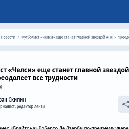
Новости
Футболист «Челси» еще станет главной звездой АПЛ и преодолеет все трудност
ст «Челси» еще станет главной звездой
реодолеет все трудности
06
ван Скипин
рналист, редактор ленты
енер «Брайтона» Роберто Де Дзерби по-прежнему увере