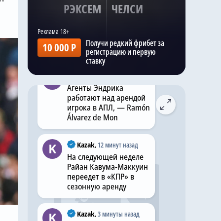
РЭКСЕМ
ЧЕЛСИ
Пендерс; Ачеампонг,
Фофана, Сарр, Хато;
Эстевао, Эссуго, Лавиа,
Мудрик; Делап,
Получи редкий фрибет за
10 000 Р
Джексон.
регистрацию и первую
ставку
Kazak
,
Вчера в 20:56
Агенты Эндрика
работают над арендой
игрока в АПЛ, — Ramón
Álvarez de Mon
Kazak
,
12 минут назад
На следующей неделе
Райан Кавума-Маккуин
переедет в «КПР» в
сезонную аренду
Kazak
,
3 минуты назад