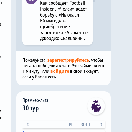
н
Как сообщает Football
Insider , «Челси» ведет
борьбу с «Ньюкасл
Юнайтед» за
в
приобретение
защитника «Аталанты»
Джорджо Скальвини .
й
Пожалуйста,
зарегистрируйтесь
, чтобы
писать сообщения в чате. Это займет всего
1 минуту. Или
войдите
в свой аккаунт,
если у Вас он есть.
Премьер-лига
30 тур
»
н
#
И
ЗГ:ПГ
О