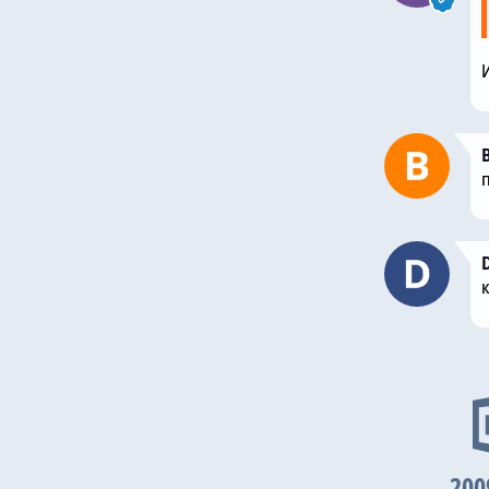
И
200