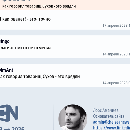
как говорил товарищ Сухов - это врядли
 как рванет! - это- точно
17 апреля 2023 
Bingo
плагиат никто не отменял
14 апреля 2023 
DimAnt
как говорил товарищ Сухов - это врядли
14 апреля 2023 
Лорс Амачиев
Основатель сайта
admin@chelseanews
9
2026
https://www.linkedi