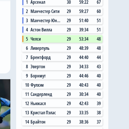
1
Арсенал
30
59:22
67
2
Манчестер Сити
29
59:27
60
3
Манчестер Юнайтед
29
51:40
51
4
Астон Вилла
29
39:34
51
5
Челси
29
53:34
48
6
Ливерпуль
29
48:39
48
7
Брентфорд
29
44:40
44
8
Эвертон
29
34:33
43
9
Борнмут
29
44:46
40
10
Фулхэм
29
40:43
40
11
Сандерленд
29
30:34
40
12
Ньюкасл
29
42:43
39
13
Кристал Пэлас
29
33:35
38
14
Брайтон
29
38:36
37