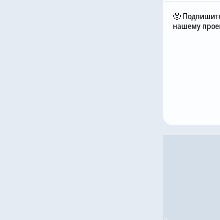
🥺 Подпишите
нашему проек