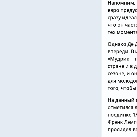
Напомним, 
евро предус
сразу идеал
что он част
тех момента
Однако Де Д
впереди. В 
«Мудрик – т
стране и в 
сезоне, и о
для молодог
того, чтобы
На данный 
отметился 
поединке 1
Фрэнк Лэмпа
просидел в