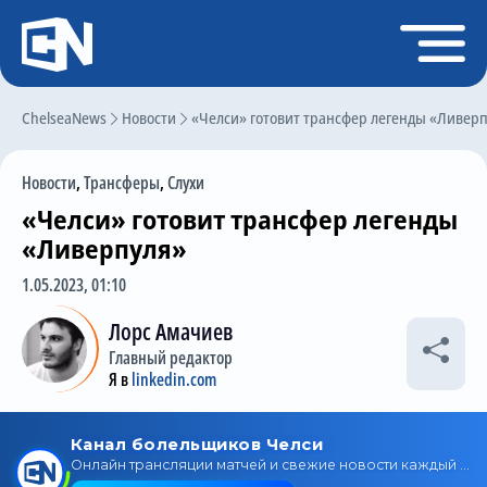
Регистрация
Войти
ChelseaNews
Главная
Новости
«Челси» готовит трансфер легенды «Ливер
Новости
Новости
,
Трансферы
,
Слухи
Чат
«Челси» готовит трансфер легенды
Трансферы
«Ливерпуля»
Слухи
1.05.2023, 01:10
История Челси
Лорс Амачиев
Главный редактор
Статистика
Я в
linkedin.com
Календарь игр
Состав команды
Поиск по сайту