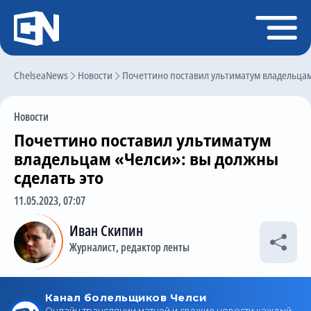
Регистрация
Войти
ChelseaNews
Главная
Новости
Почеттино поставил ультиматум владельцам
Новости
Новости
Чат
Почеттино поставил ультиматум
Трансферы
владельцам «Челси»: вы должны
сделать это
Слухи
11.05.2023, 07:07
История Челси
Иван Скипин
Статистика
Журналист, редактор ленты
Календарь игр
Состав команды
Поиск по сайту