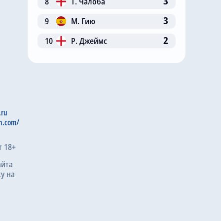
3
8
Т. Чалоба
3
9
М. Гию
2
10
Р. Джеймс
.ru
n.com/
т 18+
айта
у на