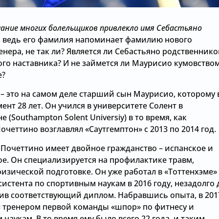
ание многих болельщиков привлекло имя Себастьяно
, ведь его фамилия напоминает фамилию нового
енера, не так ли? Является ли Себастьяно родственник
ого наставника? И не займется ли Маурисио кумовством
е?
– это на самом деле старший сын Маурисио, которому 
нт 28 лет. Он учился в университете Солент в
е (Southampton Solent Universiy) в то время, как
четтино возглавлял «Саутгемптон» с 2013 по 2014 год.
 Почеттино имеет двойное гражданство – испанское и
ое. Он специализируется на профилактике травм,
изической подготовке. Он уже работал в «Тоттенхэме»
систента по спортивным наукам в 2016 году, незадолго 
чив соответствующий диплом. Набравшись опыта, в 201
ал тренером первой команды «шпор» по фитнесу и
наукам. В то время ему было всего 22 года, и таким