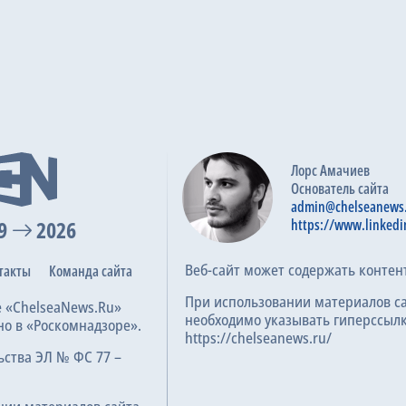
Лорс Амачиев
Основатель сайта
admin@chelseanews
9
2026
https://www.linkedi
Веб-сайт может содержать контен
такты
Команда сайта
При использовании материалов с
е «ChelseaNews.Ru»
необходимо указывать гиперссылк
но в «Роскомнадзоре».
https://chelseanews.ru/
ьства ЭЛ № ФС 77 –