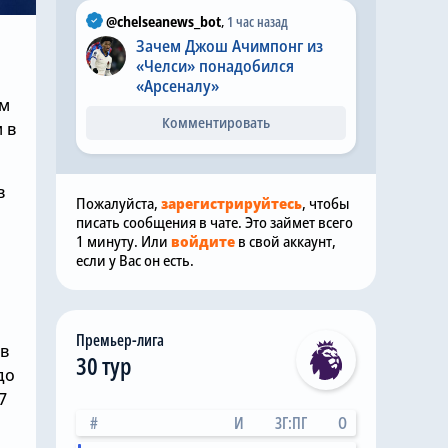
@chelseanews_bot
,
1 час назад
Зачем Джош Ачимпонг из
«Челси» понадобился
«Арсеналу»
ом
Комментировать
 в
в
Пожалуйста,
зарегистрируйтесь
, чтобы
писать сообщения в чате. Это займет всего
1 минуту. Или
войдите
в свой аккаунт,
если у Вас он есть.
Премьер-лига
 в
30 тур
до
7
#
И
ЗГ:ПГ
О