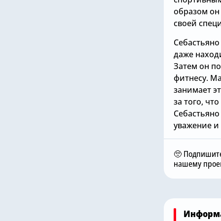
образом он
своей спец
Себастьяно 
даже наход
Затем он по
фитнесу. Ма
занимает эт
за того, чт
Вчера, 11:17
Себастьяно 
а, 12:00
уважение и
Николас Джексон
лси» не собирается
совершил добрый
упать нового вратаря,
поступок в «Челси», чт
🥺 Подпишите
оволен Робертом
Михаил Мудрик мог
нашему проек
чесом
сыграть в матче
Информ