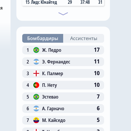
15
Лидс Юнайтед
29
37:48
31
ня
Бомбардиры
Ассистенты
17
1
Ж. Педро
11
2
Э. Фернандес
10
3
К. Палмер
10
4
П. Нету
7
5
Эстевао
6
6
А. Гарначо
5
7
М. Кайседо