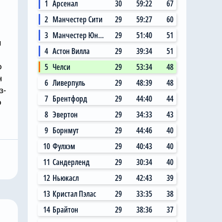
1
Арсенал
30
59:22
67
2
Манчестер Сити
29
59:27
60
3
Манчестер Юнайтед
29
51:40
51
и
4
Астон Вилла
29
39:34
51
о
5
Челси
29
53:34
48
н
6
Ливерпуль
29
48:39
48
з-
7
Брентфорд
29
44:40
44
о
Сегодня, 11:14
8
Эвертон
29
34:33
43
 Сити»
Главный любитель
9
Борнмут
29
44:46
40
ал на
«привозов» в «Челси»
10
Фулхэм
29
40:43
40
ю цену в
рад, что он теперь не
 млн за звезду
самый «старый дядя» в
11
Сандерленд
29
30:34
40
клубе
12
Ньюкасл
29
42:43
39
13
Кристал Пэлас
29
33:35
38
14
Брайтон
29
38:36
37