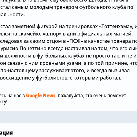
 стал самым молодым тренером футбольного клуба по
иальности.
стал заметной фигурой на тренировках «Тоттенхэма», 
ился на скамейке «шпор» в дни официальных матчей.
следовал за своим отцом в «ПСЖ» в качестве тренера п
урисио Почеттино всегда настаивал на том, что его сы
и должности в футбольных клубах не просто так, и не и
о он связан с ним кровными узами, а по той причине, чт
Сегодня, 12:00
по-настоящему заслуживает этого, и всегда вызывал
 восхищение у футболистов, с которыми работал.
«Манчестер
Сегодня, 15:36
отреагиров
обы
Зачем Джош Ачимпонг из
шокирующу
сь на нас в
Google News
, пожалуйста, это очень поможет
«Челси» понадобился
размере £75
ту!
«Арсеналу»
«Челси»
ация