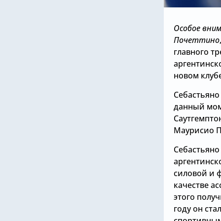
Особое вним
Почеттино
главного тр
аргентинск
новом клуб
Себастьяно 
данный моме
Саутгемптон
Маурисио По
Себастьяно
аргентинск
силовой и ф
качестве ас
этого полу
году он ст
спортивным 