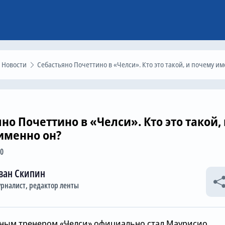
Новости
Себастьяно Почеттино в «Челси». Кто это такой, и почему именно он
но Почеттино в «Челси». Кто это такой,
именно он?
00
ван Скипин
рналист, редактор ленты
ным тренером «Челси» официально стал Маурисио