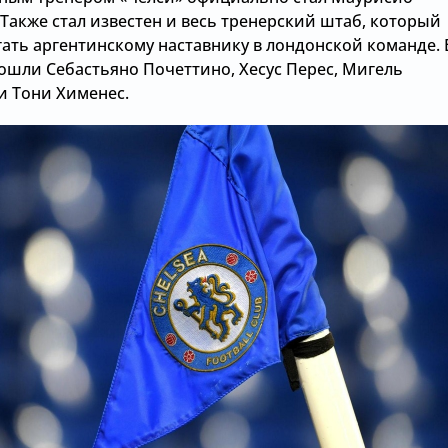
Также стал известен и весь тренерский штаб, который
гать аргентинскому наставнику в лондонской команде. 
вошли Себастьяно Почеттино, Хесус Перес, Мигель
и Тони Хименес.