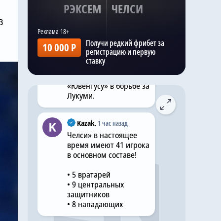
РЭКСЕМ
ЧЕЛСИ
Ранее на этой неделе
В
то же издание
сообщило, что команда
Получи редкий фрибет за
10 000 Р
Хаби Алонсо ,
регистрацию и первую
«Манчестер Юнайтед»
ставку
и «Ноттингем Форест»
присоединились к
«Ювентусу» в борьбе за
Лукуми.
Kazak
,
1 час назад
Челси» в настоящее
время имеют 41 игрока
в основном составе!
• 5 вратарей
• 9 центральных
защитников
• 8 нападающих