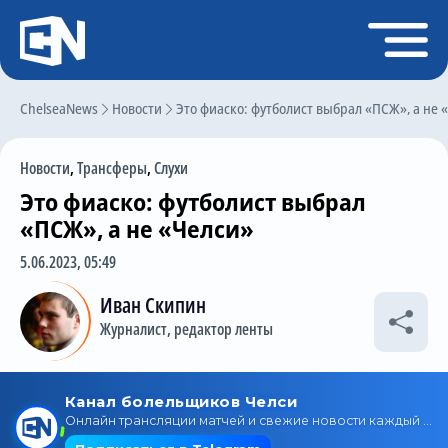
Регистрация
Войти
ChelseaNews
Главная
Новости
Это фиаско: футболист выбрал «ПСЖ», а не 
Новости
Новости
,
Трансферы
,
Слухи
Чат
Это фиаско: футболист выбрал
Трансферы
«ПСЖ», а не «Челси»
Слухи
5.06.2023, 05:49
История Челси
Иван Скипин
Журналист, редактор ленты
Статистика
Календарь игр
Состав команды
Поиск по сайту