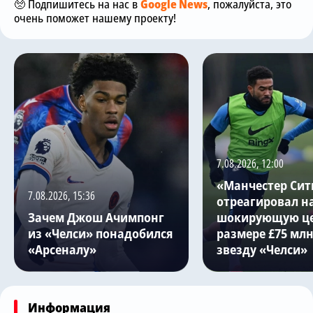
🥺 Подпишитесь на нас в
Google News
, пожалуйста, это
очень поможет нашему проекту!
7.08.2026, 12:00
«Манчестер Сит
7.08.2026, 15:36
отреагировал н
Зачем Джош Ачимпонг
шокирующую це
из «Челси» понадобился
размере £75 млн
«Арсеналу»
звезду «Челси»
Информация