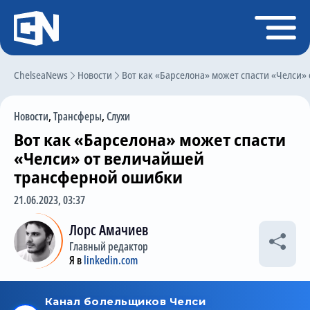
Регистрация
Войти
ChelseaNews
Главная
Новости
Вот как «Барселона» может спасти «Челси
Новости
Новости
,
Трансферы
,
Слухи
Чат
Вот как «Барселона» может спасти
Трансферы
«Челси» от величайшей
трансферной ошибки
Слухи
21.06.2023, 03:37
История Челси
Лорс Амачиев
Статистика
Главный редактор
Календарь игр
Я в
linkedin.com
Состав команды
Поиск по сайту