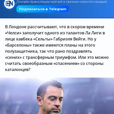
Трансляции
В Лондоне рассчитывают, что в скором времени
О сайте
«Челси» заполучит одного из талантов Ла Лиги в
Контакты
лице хавбека «Сельты» Габриэля Вейги. Но у
«Барселоны» также имеются планы на этого
полузащитника, так что рано поздравлять
«синих» с трансферным триумфом. Или это можно
считать своеобразным «спасением» со стороны
каталонцев?