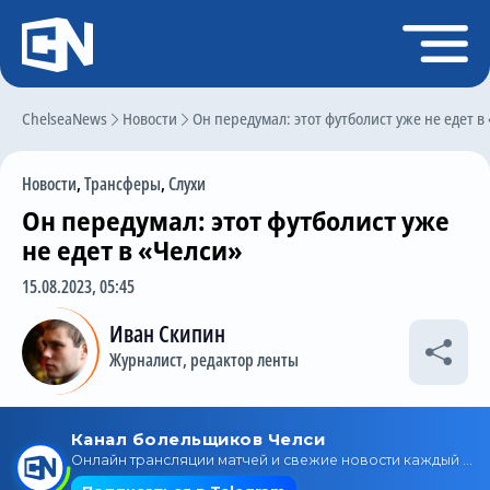
Регистрация
Войти
ChelseaNews
Главная
Новости
Он передумал: этот футболист уже не едет в
Новости
Новости
,
Трансферы
,
Слухи
Чат
Он передумал: этот футболист уже
Трансферы
не едет в «Челси»
Слухи
15.08.2023, 05:45
История Челси
Иван Скипин
Журналист, редактор ленты
Статистика
Календарь игр
Состав команды
Поиск по сайту