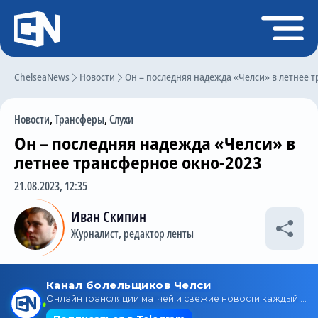
Регистрация
Войти
ChelseaNews
Главная
Новости
Он – последняя надежда «Челси» в летнее 
Новости
Новости
,
Трансферы
,
Слухи
Чат
Он – последняя надежда «Челси» в
Трансферы
летнее трансферное окно-2023
Слухи
21.08.2023, 12:35
История Челси
Иван Скипин
Журналист, редактор ленты
Статистика
Календарь игр
Состав команды
Поиск по сайту