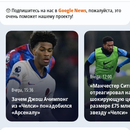
🥺 Подпишитесь на нас в
Google News
, пожалуйста, это
очень поможет нашему проекту!
Вчера, 12:00
«Манчестер Сит
Вчера, 15:36
отреагировал н
Зачем Джош Ачимпонг
шокирующую це
из «Челси» понадобился
размере £75 млн
«Арсеналу»
звезду «Челси»