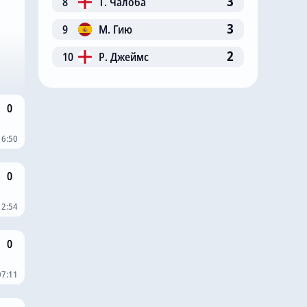
3
8
Т. Чалоба
3
9
М. Гию
2
10
Р. Джеймс
0
16:50
0
12:54
0
07:11