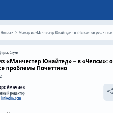
Новости
Монстр из «Манчестер Юнайтед» – в «Челси»: он решит все проблемы Почетти
феры
,
Слухи
из «Манчестер Юнайтед» – в «Челси»: о
се проблемы Почеттино
42
орс Амачиев
авный редактор
в
linkedin.com