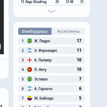
15
Лидс Юнайтед
29
37:48
31
Бомбардиры
Ассистенты
17
1
Ж. Педро
11
2
Э. Фернандес
Сегодня, 05:26
й нападающий
«Челси» успешно
10
3
К. Палмер
очно
завершает восьмой
10
4
П. Нету
т себе новый
трансфер в летнее
трансферное окно
7
5
Эстевао
6
6
А. Гарначо
5
7
М. Кайседо
ня