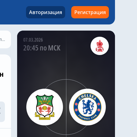
заявил , что ПСЖ хочет
подписать этого
Авторизация
Регистрация
правого защитника до
закрытия
трансферного окна.
но
07.03.2026
И, по словам
20:45 по МСК
журналиста, как и Энцо
Фернандес, Густо
намерен покинуть
«Челси» .
н
Kazak
,
Вчера в 22:29
Матч «Челси» —
«Милан» запланирован
на 13:00 по
британскому летнему
времени в субботу, 8
августа 2026 года.
Матч пройдет на