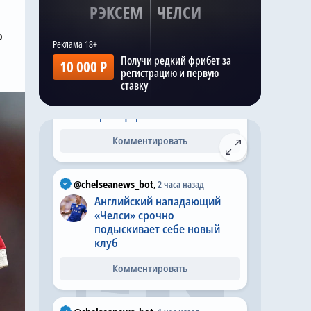
стадионе «Гелора Бунг
РЭКСЕМ
ЧЕЛСИ
Карно» (GBK) в
Джакарте.
о
Получи редкий фрибет за
10 000 Р
@chelseanews_bot
,
3 часа назад
регистрацию и первую
ставку
«Челси» успешно завершает
восьмой трансфер в летнее
трансферное окно
Комментировать
@chelseanews_bot
,
2 часа назад
Английский нападающий
«Челси» срочно
подыскивает себе новый
клуб
Комментировать