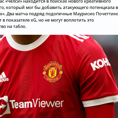
ас «Челси» находится в поисках нового креативного
о, который мог бы добавить атакующего потенциала в
их». Два матча подряд подопечные Маурисио Почеттин
в показателе xG, но не могут воплотить это
во на табло.