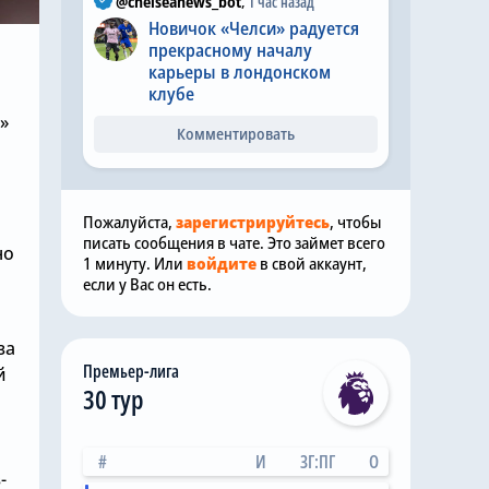
@chelseanews_bot
,
1 час назад
Новичок «Челси» радуется
прекрасному началу
карьеры в лондонском
клубе
»
Комментировать
Пожалуйста,
зарегистрируйтесь
, чтобы
писать сообщения в чате. Это займет всего
но
1 минуту. Или
войдите
в свой аккаунт,
если у Вас он есть.
за
Премьер-лига
й
30 тур
#
И
ЗГ:ПГ
О
-