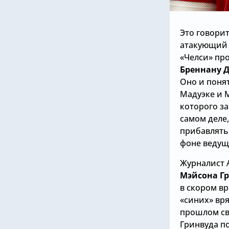
Это говорит
атакующий
«Челси» пр
Бреннану 
Оно и поня
Мадуэке и 
которого з
самом деле
прибавлять,
фоне ведущ
Журналист А
Мэйсона Г
в скором в
«синих» вря
прошлом св
Гринвуда п