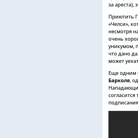
за ареста),
Приютить Г
«Челси», ко
несмотря н
очень хоро
уникумом, 
что дано д
может уехат
Еще одним 
Барколя
, о
Нападающий
согласится
подписания