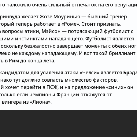
 это наложило очень сильный отпечаток на его репутаци
ринвуда желает Жозе Моуринью — бывший тренер
торый теперь работает в «Роме». Стоит признать,
а вопросы этики, Мэйсон — потрясающий футболист с
шими инстинктами нападающего. Футболист является
поскольку безжалостно завершает моменты с обеих ног
алеко не каждому нападающему. И вот такой бриллиант
ь в Рим до конца лета.
кандидатом для усиления атаки «Челси» является
Брэд
днако тут должно совпасть множество факторов.
 хочет перейти в ПСЖ, и на предложение «синих» он
 только если чемпионы Франции откажутся от
 вингера из «Лиона».