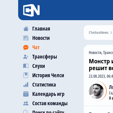
Главная
ChelseaNews
Новости
Чат
Новости
,
Транс
Трансферы
Монстр 
Слухи
решит в
История Челси
23.08.2023, 06:
Статистика
Л
Календарь игр
Гл
Я 
Состав команды
Поиск по сайту