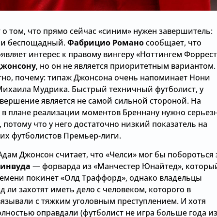
 о том, что прямо сейчас «синим» нужен завершитель:
 и беспощадный.
Фабрицио Романо
сообщает, что
оявляет интерес к правому вингеру «Ноттингем Форрест
Джонсону
, но он не является приоритетным вариантом.
тно, почему: типаж Джонсона очень напоминает Нони
Михаила Мудрика. Быстрый техничный футболист, у
авершение является не самой сильной стороной. На
, в плане реализации моментов Бреннану нужно серьез
 потому что у него достаточно низкий показатель на
их футболистов Премьер-лиги.
дам Джонсон считает, что «Челси» мог бы побороться 
ринвуда
— форварда из «Манчестер Юнайтед», которы
ремени покинет «Олд Траффорд», однако владельцы
д ли захотят иметь дело с человеком, которого в
язывали с тяжким уголовным преступлением. И хотя
олностью оправдали (футболист не игра больше года из