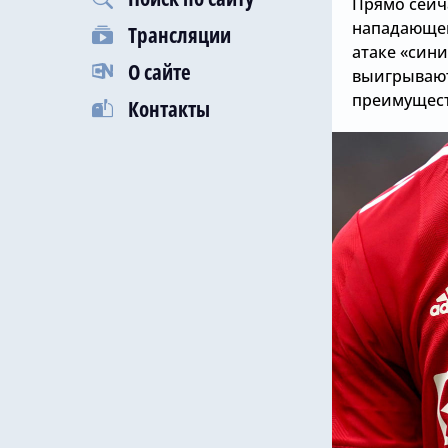
Прямо сейч
нападающег
Трансляции
атаке «син
О сайте
выигрывают 
преимущест
Контакты