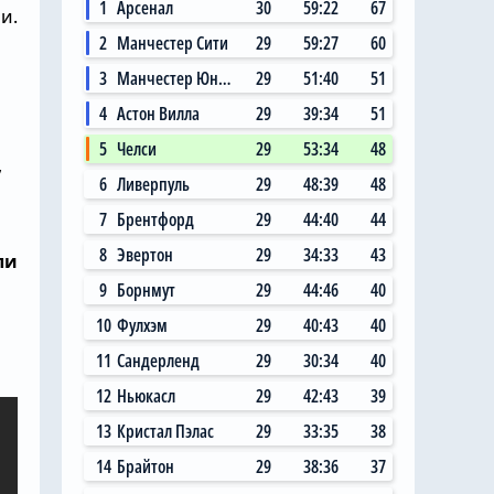
1
Арсенал
30
59:22
67
и.
2
Манчестер Сити
29
59:27
60
3
Манчестер Юнайтед
29
51:40
51
4
Астон Вилла
29
39:34
51
5
Челси
29
53:34
48
,
6
Ливерпуль
29
48:39
48
7
Брентфорд
29
44:40
44
8
Эвертон
29
34:33
43
ли
9
Борнмут
29
44:46
40
10
Фулхэм
29
40:43
40
11
Сандерленд
29
30:34
40
12
Ньюкасл
29
42:43
39
13
Кристал Пэлас
29
33:35
38
14
Брайтон
29
38:36
37