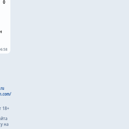
0
н
06:58
.ru
n.com/
т 18+
айта
у на