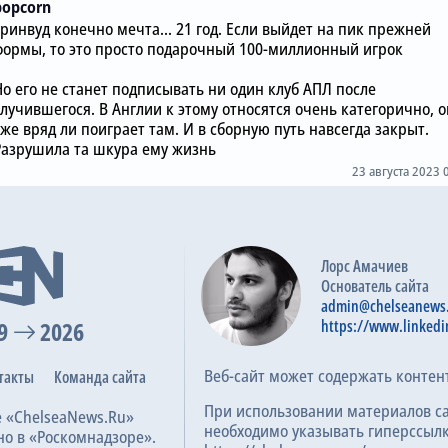
popcorn
Гринвуд конечно мечта... 21 год. Если выйдет на пик прежней
формы, то это просто подарочный 100-миллионный игрок
Но его не станет подписывать ни один клуб АПЛ после
случившегося. В Англии к этому относятся очень категорично, о
же вряд ли поиграет там. И в сборную путь навсегда закрыт.
Разрушила та шкура ему жизнь
23 августа 2023 
Лорс Амачиев
Основатель сайта
admin@chelseanews
9
2026
https://www.linkedi
Веб-сайт может содержать контен
такты
Команда сайта
При использовании материалов с
е «ChelseaNews.Ru»
необходимо указывать гиперссылк
но в «Роскомнадзоре».