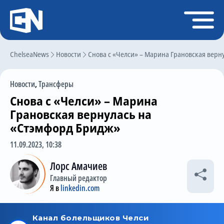
Регистрация
Войти
ChelseaNews
Главная
Новости
Снова с «Челси» – Марина Грановская верн
Новости
Новости
,
Трансферы
Чат
Снова с «Челси» – Марина
Трансферы
Грановская вернулась на
«Стэмфорд Бридж»
Слухи
11.09.2023, 10:38
История Челси
Лорс Амачиев
Статистика
Главный редактор
Календарь игр
Я в
linkedin.com
Состав команды
Поиск по сайту