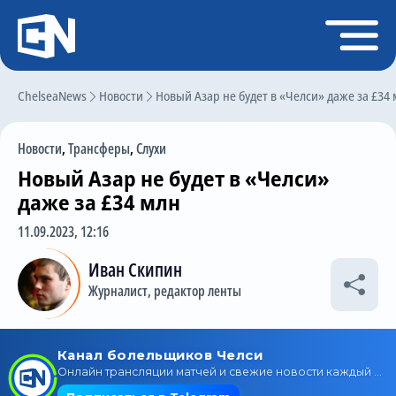
Регистрация
Войти
ChelseaNews
Главная
Новости
Новый Азар не будет в «Челси» даже за £34
Новости
Новости
,
Трансферы
,
Слухи
Чат
Новый Азар не будет в «Челси»
Трансферы
даже за £34 млн
Слухи
11.09.2023, 12:16
История Челси
Иван Скипин
Журналист, редактор ленты
Статистика
Календарь игр
Состав команды
Поиск по сайту