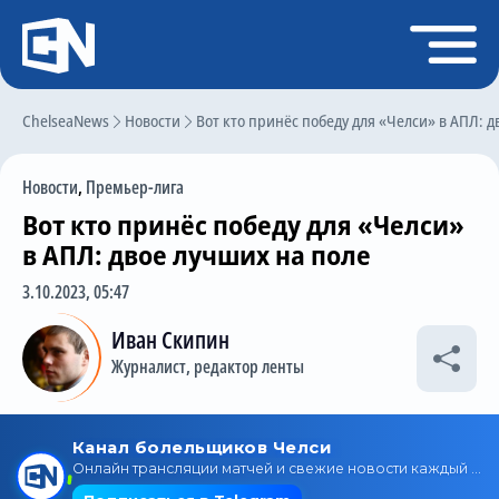
Регистрация
Войти
ChelseaNews
Главная
Новости
Вот кто принёс победу для «Челси» в АПЛ: д
Новости
Новости
,
Премьер-лига
Чат
Вот кто принёс победу для «Челси»
Трансферы
в АПЛ: двое лучших на поле
Слухи
3.10.2023, 05:47
История Челси
Иван Скипин
Журналист, редактор ленты
Статистика
Календарь игр
Состав команды
Поиск по сайту