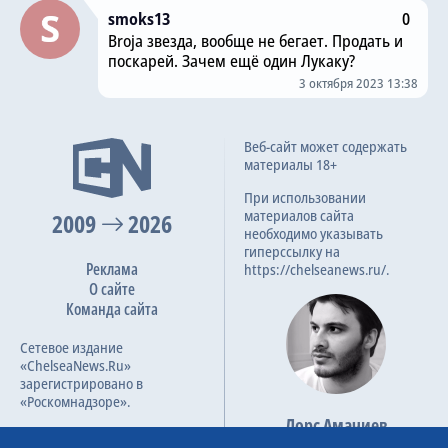
smoks13
0
Broja звезда, вообще не бегает. Продать и
поскарей. Зачем ещё один Лукаку?
3 октября 2023 13:38
Веб-сайт может содержать
материалы 18+
При использовании
материалов сайта
2009
2026
необходимо указывать
гиперссылку на
Реклама
https://chelseanews.ru/.
О сайте
Команда сайта
Сетевое издание
«ChelseaNews.Ru»
зарегистрировано в
«Роскомнадзоре».
Лорс Амачиев
Номер свидетельства ЭЛ №
Основатель сайта