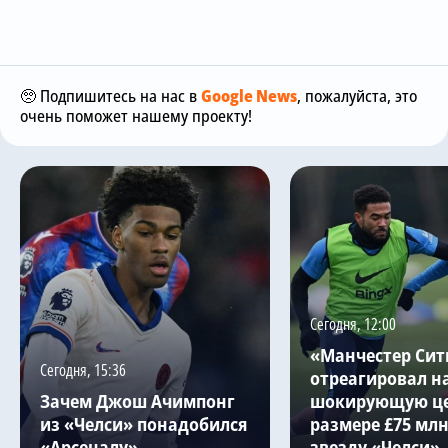
🥺 Подпишитесь на нас в
Google News
, пожалуйста, это
очень поможет нашему проекту!
Сегодня, 12:00
«Манчестер Сит
Сегодня, 15:36
отреагировал н
Зачем Джош Ачимпонг
шокирующую це
из «Челси» понадобился
размере £75 млн
«Арсеналу»
звезду «Челси»