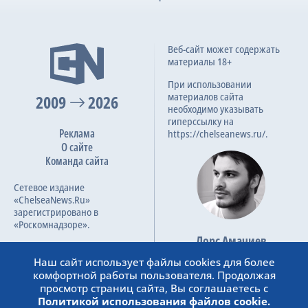
Веб-сайт может содержать
материалы 18+
При использовании
материалов сайта
2009
2026
необходимо указывать
гиперссылку на
Реклама
https://chelseanews.ru/.
О сайте
Команда сайта
Сетевое издание
«ChelseaNews.Ru»
зарегистрировано в
«Роскомнадзоре».
Лорс Амачиев
Номер свидетельства ЭЛ №
Основатель сайта
ФС 77 – 87138.
Наш сайт использует файлы cookies для более
admin@chelseanews.ru
комфортной работы пользователя. Продолжая
https://www.linkedin.com/
просмотр страниц сайта, Вы соглашаетесь с
Политикой использования файлов cookie.