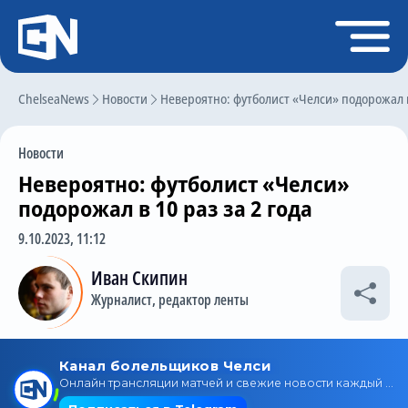
Регистрация
Войти
ChelseaNews
Главная
Новости
Невероятно: футболист «Челси» подорожал в 
Новости
Новости
Чат
Невероятно: футболист «Челси»
Трансферы
подорожал в 10 раз за 2 года
Слухи
9.10.2023, 11:12
История Челси
Иван Скипин
Журналист, редактор ленты
Статистика
Календарь игр
Состав команды
Поиск по сайту