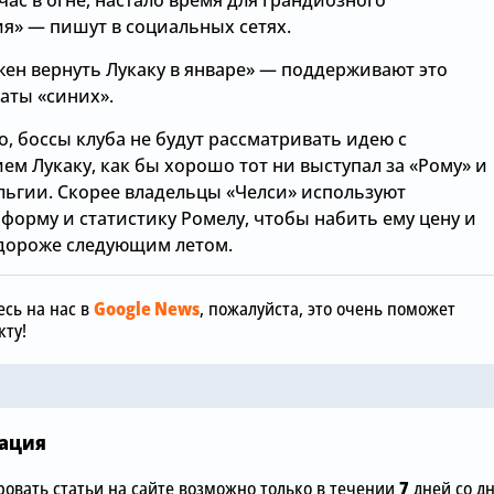
я» — пишут в социальных сетях.
жен вернуть Лукаку в январе» — поддерживают это
аты «синих».
о, боссы клуба не будут рассматривать идею с
м Лукаку, как бы хорошо тот ни выступал за «Рому» и
льгии. Скорее владельцы «Челси» используют
Сегодня, 05:42
орму и статистику Ромелу, чтобы набить ему цену и
дороже следующим летом.
Хаби Алонсо
Сегодня, 06:00
подписать 
а:
Жоао Педро объяснил,
ключевого 
сь на нас в
Google News
, пожалуйста, это очень поможет
а
насколько важен лично
полузащит
ту!
для него новичок «Челси»
«Арсенала»
ация
овать статьи на сайте возможно только в течении
7
дней со д