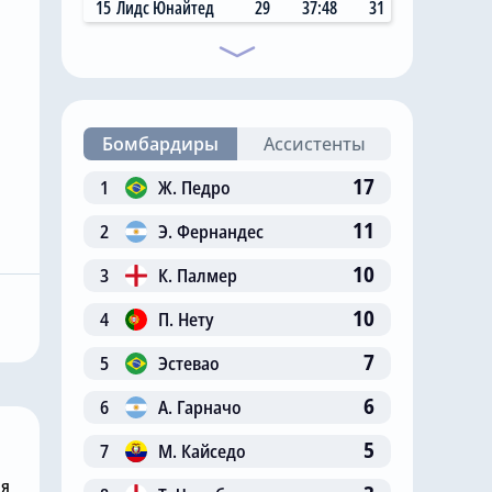
15
Лидс Юнайтед
29
37:48
31
Бомбардиры
Ассистенты
17
1
Ж. Педро
11
2
Э. Фернандес
Вчера, 17:48
 хотел бы
в «Челси»
«Челси» дал сыграть
10
3
К. Палмер
испанского
Дастану Сатпаеву и
10
4
П. Нету
ника
Михаилу Мудрику, но
проиграл «Ювентусу»
7
5
Эстевао
6
6
А. Гарначо
5
7
М. Кайседо
ня