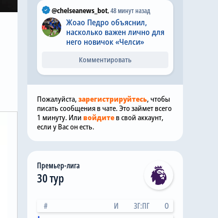
@chelseanews_bot
,
48 минут назад
Жоао Педро объяснил,
насколько важен лично для
него новичок «Челси»
Комментировать
Пожалуйста,
зарегистрируйтесь
, чтобы
писать сообщения в чате. Это займет всего
1 минуту. Или
войдите
в свой аккаунт,
если у Вас он есть.
Премьер-лига
30 тур
#
И
ЗГ:ПГ
О