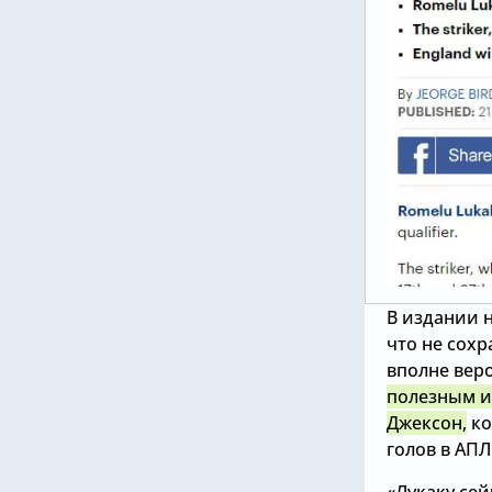
В издании 
что не сох
вполне вер
полезным и
Джексон,
ко
голов в АПЛ
«Лукаку сей