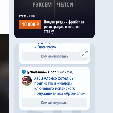
понравились, видно не
РЭКСЕМ
ЧЕЛСИ
хотят травм и готовят к
арендам
Получи редкий фрибет за
10 000 Р
@chelseanews_bot
,
Вчера в 17:48
регистрацию и первую
ставку
«Челси» дал сыграть
Дастану Сатпаеву и Михаилу
Мудрику, но проиграл
«Ювентусу»
Комментировать
@chelseanews_bot
,
1 час назад
Хаби Алонсо хотел бы
подписать в «Челси»
ключевого испанского
полузащитника «Арсенала»
Комментировать