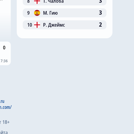
3
8
Т. Чалоба
3
9
М. Гию
2
10
Р. Джеймс
0
17:36
.ru
n.com/
т 18+
айта