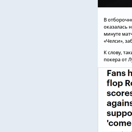
В отборочн
оказалась н
минуте мат
«Челси», за
К слову, та
покера от Л