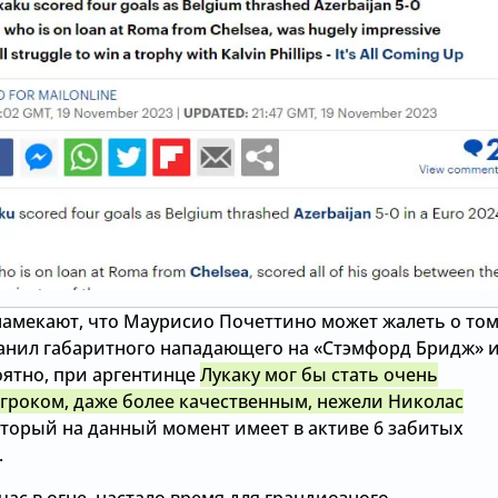
намекают, что Маурисио Почеттино может жалеть о том
ранил габаритного нападающего на «Стэмфорд Бридж» и
оятно, при аргентинце
Лукаку мог бы стать очень
гроком, даже более качественным, нежели Николас
торый на данный момент имеет в активе 6 забитых
.
час в огне, настало время для грандиозного