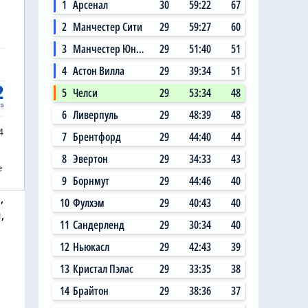
1
Арсенал
30
59:22
67
2
Манчестер Сити
29
59:27
60
3
Манчестер Юнайтед
29
51:40
51
4
Астон Вилла
29
39:34
51
5
Челси
29
53:34
48
6
Ливерпуль
29
48:39
48
7
Брентфорд
29
44:40
44
8
Эвертон
29
34:33
43
9
Борнмут
29
44:46
40
,
10
Фулхэм
29
40:43
40
,
11
Сандерленд
29
30:34
40
12
Ньюкасл
29
42:43
39
13
Кристал Пэлас
29
33:35
38
14
Брайтон
29
38:36
37