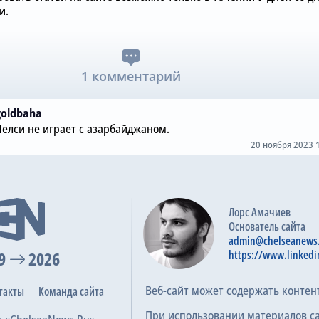
и.
1 комментарий
goldbaha
Челси не играет с азарбайджаном.
20 ноября 2023 
Лорс Амачиев
Основатель сайта
admin@chelseanews
9
2026
https://www.linkedi
Веб-сайт может содержать контен
такты
Команда сайта
При использовании материалов с