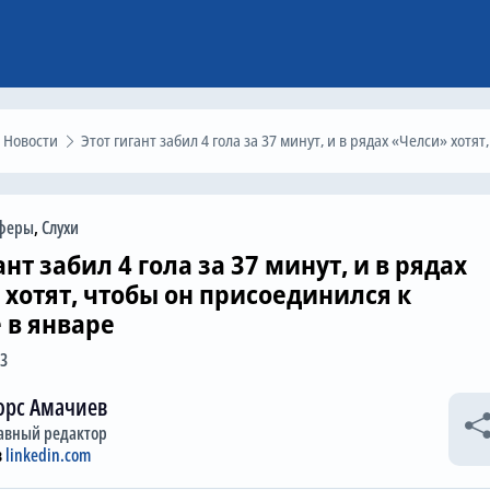
Новости
Этот гигант забил 4 гола за 37 минут, и в рядах «Челси» хотят, чтобы он присоединился к команде в январ
феры
,
Слухи
ант забил 4 гола за 37 минут, и в рядах
 хотят, чтобы он присоединился к
 в январе
03
орс Амачиев
авный редактор
в
linkedin.com