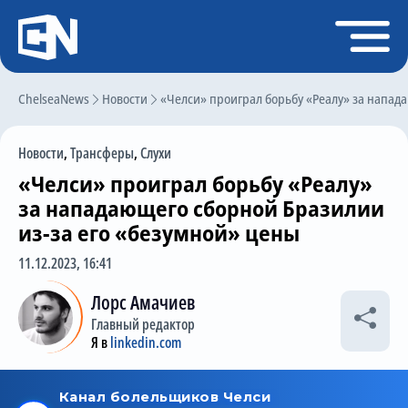
Регистрация
Войти
ChelseaNews
Главная
Новости
«Челси» проиграл борьбу «Реалу» за напад
Новости
Новости
,
Трансферы
,
Слухи
Чат
«Челси» проиграл борьбу «Реалу»
Трансферы
за нападающего сборной Бразилии
из-за его «безумной» цены
Слухи
11.12.2023, 16:41
История Челси
Лорс Амачиев
Статистика
Главный редактор
Календарь игр
Я в
linkedin.com
Состав команды
Поиск по сайту