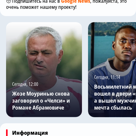
🥺 Подпишитесь на нас в
Google News
, пожалуйста, это
очень поможет нашему проекту!
Сегодня, 11:14
Сегодня, 12:00
Восьмилетний 
Жозе Моуринью снова
вошел в двери «
заговорил о «Челси» и
а вышел мужчин
Романе Абрамовиче
мечта сбылась
Информация