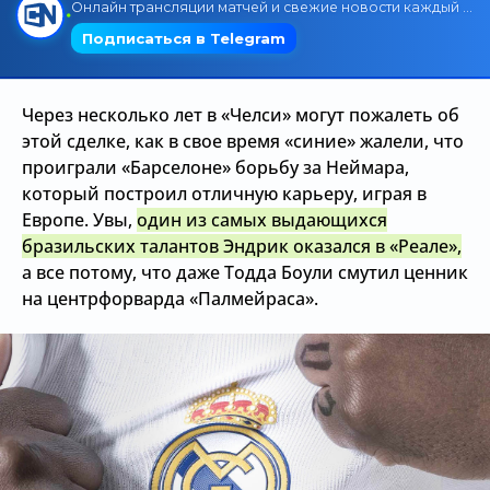
Трансляции
Через несколько лет в «Челси» могут пожалеть об
О сайте
этой сделке, как в свое время «синие» жалели, что
Контакты
проиграли «Барселоне» борьбу за Неймара,
который построил отличную карьеру, играя в
Европе. Увы,
один из самых выдающихся
бразильских талантов Эндрик оказался в «Реале»,
а все потому, что даже Тодда Боули смутил ценник
на центрфорварда «Палмейраса».