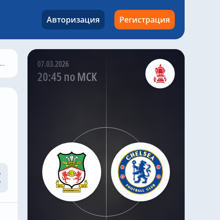
зарекомендовал себя
как ключевой игрок в
Авторизация
Регистрация
обороне клуба. Лукуми
также стал постоянным
игроком сборной
Колумбии на
07.03.2026
международном
20:45 по МСК
уровне, укрепив свою
репутацию уверенной
игрой на самых важных
матчах
Kazak
,
4 часа назад
Сообщается, что сумма
трансфера составит
около 25 миллионов
евро, что делает
колумбийца
привлекательным
вариантом на рынке,
где опытные