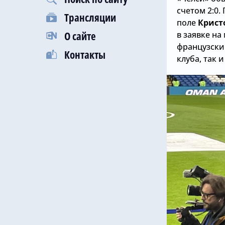
счетом 2:0
Трансляции
поле
Крист
О сайте
в заявке на
французски
Контакты
клуба, так 