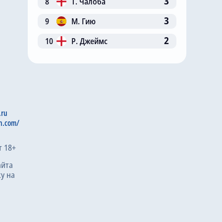
3
8
Т. Чалоба
3
9
М. Гию
2
10
Р. Джеймс
.ru
n.com/
т 18+
айта
у на