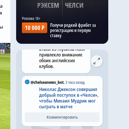
центральные
РЭКСЕМ
ЧЕЛСИ
на
защитники часто стоят
я
значительно дороже.
По имеющимся
Получи редкий фрибет за
данным, его сочетание
ды
10 000 Р
регистрацию и первую
скорости, умения
ставку
играть головой и
способности начинать
атаки из глубины поля
привлекло внимание
обоих английских
клубов.
@chelseanews_bot
,
3 часа назад
Николас Джексон совершил
добрый поступок в «Челси»,
чтобы Михаил Мудрик мог
сыграть в матче
Комментировать