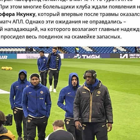
. При этом многие болельщики клуба ждали появления 
офера Нкунку
, который впервые после травмы оказалс
 матч АПЛ. Однако эти ожидания не оправдались –
й нападающий, на которого возлагают главные надеж
и просидел весь поединок на скамейке запасных.