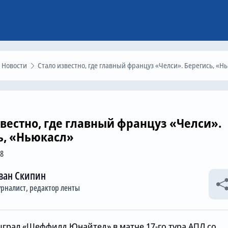
Новости
Стало известно, где главный француз «Челси». Берегись, «Ньюкасл»
звестно, где главный француз «Челси».
ь, «Ньюкасл»
18
ван Скипин
рналист, редактор ленты
ыграл «Шеффилд Юнайтед» в матче 17-го тура АПЛ со