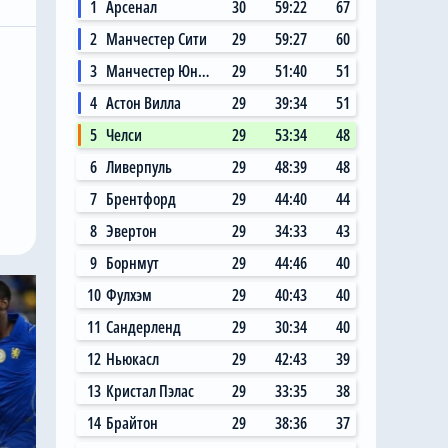
1
Арсенал
30
59:22
67
2
Манчестер Сити
29
59:27
60
3
Манчестер Юнайтед
29
51:40
51
4
Астон Вилла
29
39:34
51
5
Челси
29
53:34
48
6
Ливерпуль
29
48:39
48
7
Брентфорд
29
44:40
44
8
Эвертон
29
34:33
43
9
Борнмут
29
44:46
40
10
Фулхэм
29
40:43
40
11
Сандерленд
29
30:34
40
12
Ньюкасл
29
42:43
39
13
Кристал Пэлас
29
33:35
38
14
Брайтон
29
38:36
37