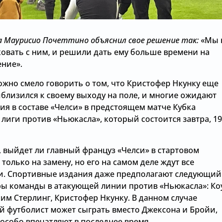
 Маурисио Почеттино объяснил свое решение так:
«Мы 
ковать с ним, и решили дать ему больше времени на
ение».
ожно смело говорить о том, что Кристофер Нкунку еще
близился к своему выходу на поле, и многие ожидают
ия в составе «Челси» в предстоящем матче Кубка
лиги против «Ньюкасла», который состоится завтра, 19
, выйдет ли главный француз «Челси» в стартовом
 только на замену, но его на самом деле ждут все
. Спортивные издания даже предполагают следующий
ры команды в атакующей линии против «Ньюкасла»: Ко
им Стерлинг, Кристофер Нкунку. В данном случае
й футболист может сыграть вместо Джексона и Бройи,
особо впечатляют в последнее время.