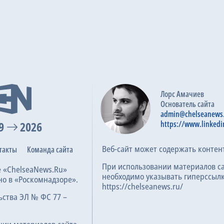
Лорс Амачиев
Основатель сайта
admin@chelseanews
9
2026
https://www.linkedi
Веб-сайт может содержать контен
такты
Команда сайта
При использовании материалов с
е «ChelseaNews.Ru»
необходимо указывать гиперссылк
но в «Роскомнадзоре».
https://chelseanews.ru/
ьства ЭЛ № ФС 77 –