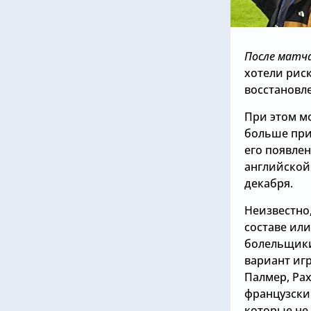
После матча
хотели рис
восстановл
При этом м
больше при
его появлен
английской 
декабря.
Неизвестно
составе или
болельщики
вариант иг
Палмер, Рах
французски
которые не 