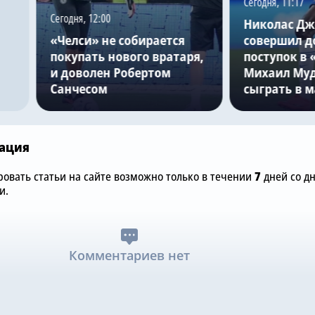
Сегодня, 11:17
Сегодня, 12:00
Николас Дж
«Челси» не собирается
совершил 
покупать нового вратаря,
поступок в 
и доволен Робертом
Михаил Муд
Санчесом
сыграть в м
ация
овать статьи на сайте возможно только в течении
7
дней со д
и.
Комментариев нет