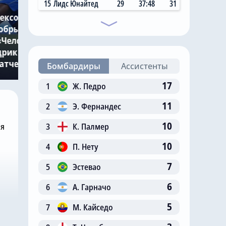
15
Лидс Юнайтед
29
37:48
31
Сегодня, 09:00
ексон
добрый
ПСЖ и «Манчестер Сити»
«Челси», чтобы
поборются за £75-
рик мог
миллионного защитника
атче
«Челси»
Бомбардиры
Ассистенты
17
1
Ж. Педро
11
2
Э. Фернандес
10
3
К. Палмер
ня
10
4
П. Нету
7
5
Эстевао
6
6
А. Гарначо
5
7
М. Кайседо