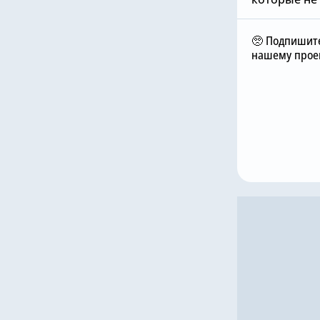
🥺 Подпишите
нашему проек