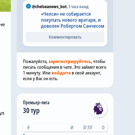
@chelseanews_bot
,
3 часа назад
«Челси» не собирается
покупать нового вратаря, и
не
доволен Робертом Санчесом
Комментировать
Пожалуйста,
зарегистрируйтесь
, чтобы
писать сообщения в чате. Это займет всего
1 минуту. Или
войдите
в свой аккаунт,
если у Вас он есть.
Премьер-лига
30 тур
ул
#
И
ЗГ:ПГ
О