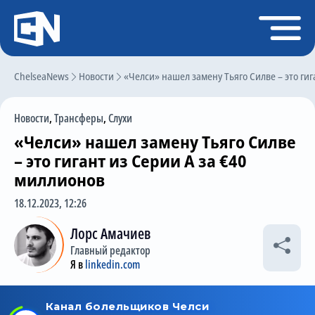
Регистрация
Войти
ChelseaNews
Главная
Новости
«Челси» нашел замену Тьяго Силве – это гиг
Новости
Новости
,
Трансферы
,
Слухи
Чат
«Челси» нашел замену Тьяго Силве
Трансферы
– это гигант из Серии А за €40
миллионов
Слухи
18.12.2023, 12:26
История Челси
Лорс Амачиев
Статистика
Главный редактор
Календарь игр
Я в
linkedin.com
Состав команды
Поиск по сайту