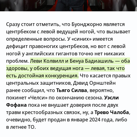
Сразу стоит отметить, что Буонджорно является
центрбеком с левой ведущей ногой, что вызывает
определенные вопросы. У «синих» имеется
дефицит правоногих центрбеков, но вот с левой
ногой у английских гигантов точно нет никаких
проблем.
Леви Колвилл и Бенуа Бадиашиль — оба
здоровы, у обоих ведущая нога — левая, так что
есть достойная конкуренция.
Что касается правых
центральных защитников, Дэвид Орнштейн
ранее сообщил, что
Тьяго Силва
, вероятно,
покинет «Челси» по окончанию сезона.
Уэсли
Фофана
пока не внушает доверия после двух
травм крестообразных связок, ну, а
Трево Чалоба
,
очевидно, будет продан в январе 2024 года, либо
в летнее ТО.