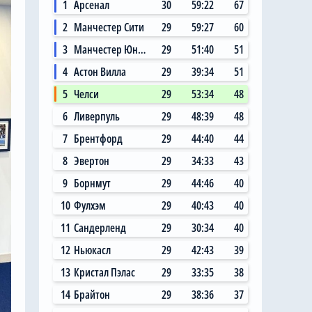
1
Арсенал
30
59:22
67
2
Манчестер Сити
29
59:27
60
3
Манчестер Юнайтед
29
51:40
51
4
Астон Вилла
29
39:34
51
5
Челси
29
53:34
48
6
Ливерпуль
29
48:39
48
7
Брентфорд
29
44:40
44
8
Эвертон
29
34:33
43
9
Борнмут
29
44:46
40
10
Фулхэм
29
40:43
40
11
Сандерленд
29
30:34
40
12
Ньюкасл
29
42:43
39
13
Кристал Пэлас
29
33:35
38
14
Брайтон
29
38:36
37