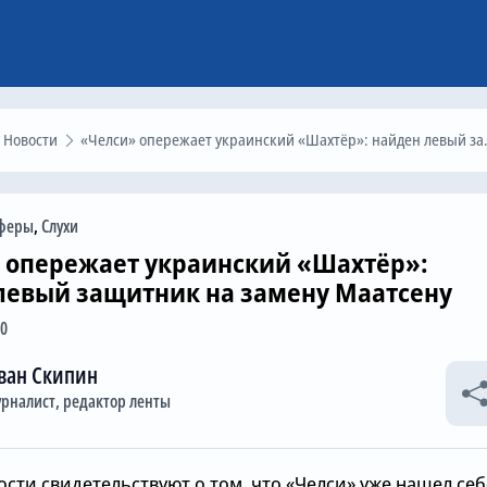
Новости
«Челси» опережает украинский «Шахтёр»: найден левый защитник на замену Маатсену
феры
,
Слухи
 опережает украинский «Шахтёр»:
левый защитник на замену Маатсену
10
ван Скипин
рналист, редактор ленты
сти свидетельствуют о том, что «Челси» уже нашел себ