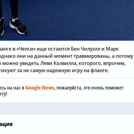
анге в «Челси» еще остаются Бен Чилуэлл и Марк
 однако они на данный момент травмированы, а потому
о можно увидеть Леви Колвилла, которого, впрочем,
Сегодня, 07:30
Сегодня, 06:00
икуют за не самую надежную игру на фланге.
Новичок «Челси» радуется
Английски
прекрасному началу
«Челси» ср
сь на нас в
Google News
, пожалуйста, это очень поможет
карьеры в лондонском
подыскивае
ту!
клубе
клуб
ация