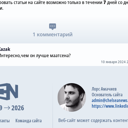
овать статьи на сайте возможно только в течении
7
дней со д
и.
1 комментарий
Kazak
Интересно,чем он лучше маатсена?
10 января 2024 
Лорс Амачиев
Основатель сайта
admin@chelseanews
9
2026
https://www.linkedi
Веб-сайт может содержать контен
такты
Команда сайта