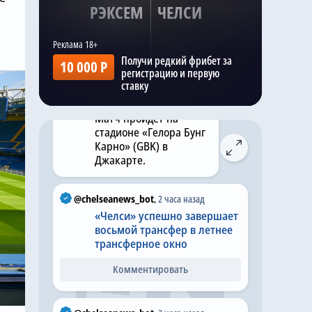
Kazak
,
Вчера в 22:29
РЭКСЕМ
ЧЕЛСИ
Матч «Челси» —
и
«Милан» запланирован
на 13:00 по
Получи редкий фрибет за
британскому летнему
10 000 Р
регистрацию и первую
времени в субботу, 8
ставку
августа 2026 года.
Матч пройдет на
стадионе «Гелора Бунг
Карно» (GBK) в
Джакарте.
@chelseanews_bot
,
2 часа назад
«Челси» успешно завершает
восьмой трансфер в летнее
трансферное окно
Комментировать