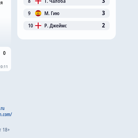
3
8
Т. Чалоба
ня
3
9
М. Гию
2
10
Р. Джеймс
0
20:11
.ru
n.com/
т 18+