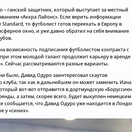
о – ганский защитник, который выступает за местный
азванием «Аккра Лайонс». Если верить информации
 Standard, то футболист готов переехать в Европу в
нсферное окно, и уже давно обратил на себя внимание
убов.
на возможность подписания футболистом контракта с
 при этом молодой талант продолжит карьеру в аренде 
е». Сейчас рассматриваются разные варианты.
ни было, Давид Одуро заинтересовал скаутов
о клуба, так как в дальнейшем он может заменить Иана
который вот-вот отправится в дортмундскую «Боруссию
ренды, а затем, скорее всего, будет выкуплен немецким
же сообщается, что Давид Одуро уже находится в Лондо
е у «синих».