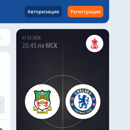
Gusto. Ранее летом
сообщалось, что
Авторизация
Регистрация
«Манчестер Сити»
также заинтересован в
Gusto .
07.03.2026
Саймон Филлипс в
20:45 по МСК
своей программе Si
Phillips Talks Chelsea
заявил , что ПСЖ хочет
подписать этого
правого защитника до
закрытия
трансферного окна.
И, по словам
журналиста, как и Энцо
Фернандес, Густо
намерен покинуть
«Челси» .
е