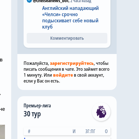
@chelseanews_bot
,
2 часа назад
Английский нападающий
«Челси» срочно
подыскивает себе новый
клуб
Комментировать
в
Пожалуйста,
зарегистрируйтесь
, чтобы
писать сообщения в чате. Это займет всего
1 минуту. Или
войдите
в свой аккаунт,
если у Вас он есть.
»
Премьер-лига
не
30 тур
#
И
ЗГ:ПГ
О