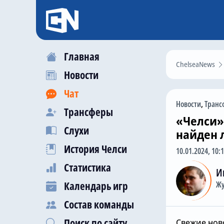
Главная
ChelseaNews
Новости
Чат
Новости
,
Транс
Трансферы
«Челси»
Слухи
найден 
История Челси
10.01.2024, 10:
Статистика
И
Календарь игр
Жу
Состав команды
Поиск по сайту
Свежие ново