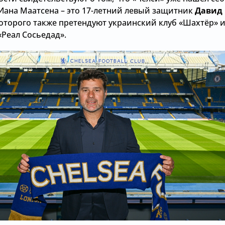
 Иана Маатсена – это 17-летний левый защитник
Давид
 которого также претендуют украинский клуб «Шахтёр» 
«Реал Сосьедад».