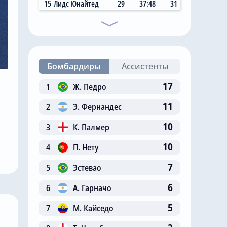
15
Лидс Юнайтед
29
37:48
31
Бомбардиры
Ассистенты
17
1
Ж. Педро
11
2
Э. Фернандес
Сегодня, 05:26
10
3
К. Палмер
й нападающий
«Челси» успешно
очно
завершает восьмой
10
4
П. Нету
т себе новый
трансфер в летнее
7
трансферное окно
5
Эстевао
6
6
А. Гарначо
5
7
М. Кайседо