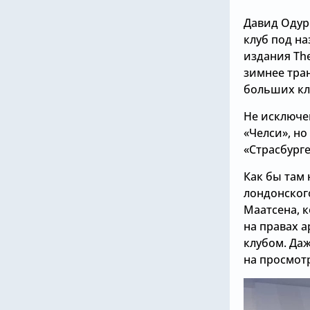
Давид Одур
клуб под н
издания The
зимнее тра
больших кл
Не исключе
«Челси», но
«Страсбург
Как бы там 
лондонског
Маатсена, 
на правах а
клубом. Да
на просмотр