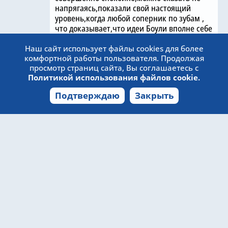
напрягаясь,показали свой настоящий
уровень,когда любой соперник по зубам ,
что доказывает,что идеи Боули вполне себе
живучи и правильные.
Наш сайт использует файлы cookies для более
комфортной работы пользователя. Продолжая
П.с. и да, уже невооружённым глазом видно
просмотр страниц сайта, Вы соглашаетесь с
как ненавидят судьи Челси- любое касание
Политикой использования файлов cookie.
соперника Челси-минимум свисток,а когда
уничтожают Челси- молчок.
Подтверждаю
Закрыть
Показательна жёлтая карточка Петровича
за задержку- никто даже из соперников ее
не просил и не указывал на задержку,,а тут
вдруг судья подскочил и дал ЖК
игроку,команда ,которого выигрыват со
счётом -0-3
8 февраля 2024 06:37
Веб-сайт может содержать
материалы 18+
При использовании