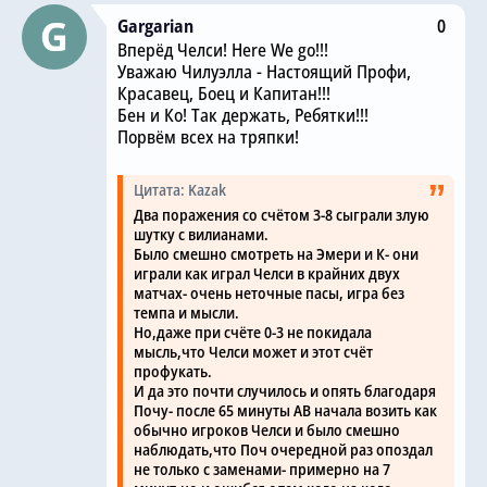
Gargarian
0
Вперёд Челси! Here We go!!!
Уважаю Чилуэлла - Настоящий Профи,
Красавец, Боец и Капитан!!!
Бен и Ко! Так держать, Ребятки!!!
Порвём всех на тряпки!
Цитата: Kazak
Два поражения со счётом 3-8 сыграли злую
шутку с вилианами.
Было смешно смотреть на Эмери и К- они
играли как играл Челси в крайних двух
матчах- очень неточные пасы, игра без
темпа и мысли.
Но,даже при счёте 0-3 не покидала
мысль,что Челси может и этот счёт
профукать.
И да это почти случилось и опять благодаря
Почу- после 65 минуты АВ начала возить как
обычно игроков Челси и было смешно
наблюдать,что Поч очередной раз опоздал
не только с заменами- примерно на 7