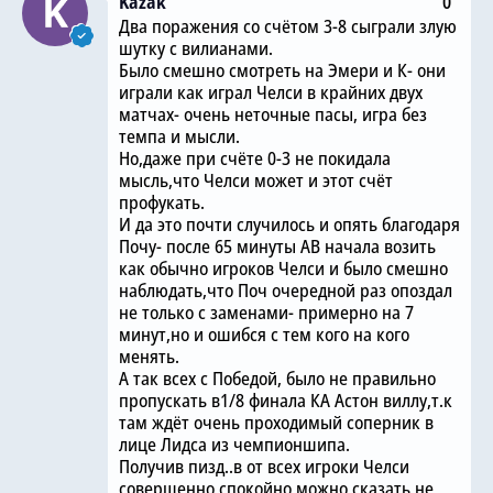
Kazak
0
Два поражения со счётом 3-8 сыграли злую
шутку с вилианами.
Было смешно смотреть на Эмери и К- они
играли как играл Челси в крайних двух
матчах- очень неточные пасы, игра без
темпа и мысли.
Но,даже при счёте 0-3 не покидала
мысль,что Челси может и этот счёт
профукать.
И да это почти случилось и опять благодаря
Почу- после 65 минуты АВ начала возить
как обычно игроков Челси и было смешно
наблюдать,что Поч очередной раз опоздал
не только с заменами- примерно на 7
минут,но и ошибся с тем кого на кого
менять.
А так всех с Победой, было не правильно
пропускать в1/8 финала КА Астон виллу,т.к
там ждёт очень проходимый соперник в
лице Лидса из чемпионшипа.
Получив пизд..в от всех игроки Челси
совершенно спокойно,можно сказать не