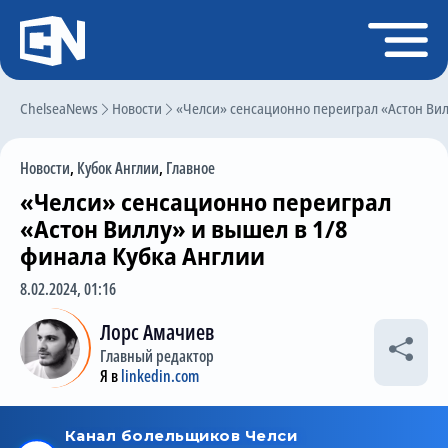
Регистрация
Войти
ChelseaNews
Главная
Новости
«Челси» сенсационно переиграл «Астон Вил
Новости
Новости
,
Кубок Англии
,
Главное
Чат
«Челси» сенсационно переиграл
Трансферы
«Астон Виллу» и вышел в 1/8
финала Кубка Англии
Слухи
8.02.2024, 01:16
История Челси
Лорс Амачиев
Статистика
Главный редактор
Календарь игр
Я в
linkedin.com
Состав команды
Поиск по сайту