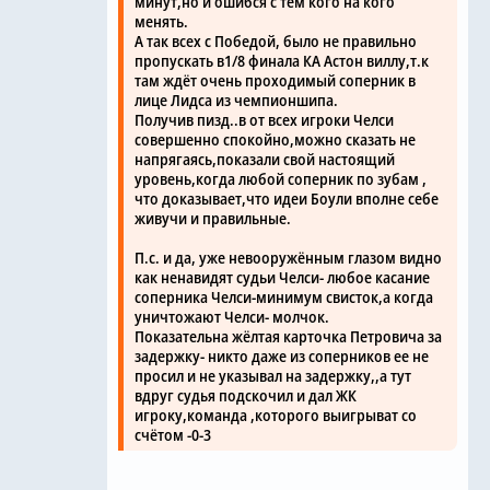
минут,но и ошибся с тем кого на кого
менять.
А так всех с Победой, было не правильно
пропускать в1/8 финала КА Астон виллу,т.к
там ждёт очень проходимый соперник в
лице Лидса из чемпионшипа.
Получив пизд..в от всех игроки Челси
совершенно спокойно,можно сказать не
напрягаясь,показали свой настоящий
уровень,когда любой соперник по зубам ,
что доказывает,что идеи Боули вполне себе
живучи и правильные.
П.с. и да, уже невооружённым глазом видно
как ненавидят судьи Челси- любое касание
соперника Челси-минимум свисток,а когда
уничтожают Челси- молчок.
Показательна жёлтая карточка Петровича за
задержку- никто даже из соперников ее не
просил и не указывал на задержку,,а тут
вдруг судья подскочил и дал ЖК
игроку,команда ,которого выигрыват со
счётом -0-3