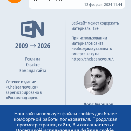
12 февраля 2024 11:44
Веб-сайт может содержать
материалы 18+
При использовании
материалов сайта
2009
2026
необходимо указывать
гиперссылку на
Реклама
https://chelseanews.ru/.
О сайте
Команда сайта
Сетевое издание
«ChelseaNews.Ru»
зарегистрировано в
«Роскомнадзоре».
Лорс Амачиев
Номер свидетельства ЭЛ №
Основатель сайта
ФС 77 – 87138.
Наш сайт использует файлы cookies для более
admin@chelseanews.ru
комфортной работы пользователя. Продолжая
https://www.linkedin.com/
просмотр страниц сайта, Вы соглашаетесь с
Политикой использования файлов cookie.