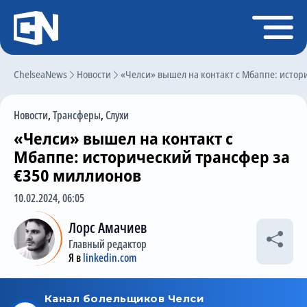
Регистрация
Войти
ChelseaNews
Главная
Новости
«Челси» вышел на контакт с Мбаппе: истор
Новости
Новости
,
Трансферы
,
Слухи
Чат
«Челси» вышел на контакт с
Трансферы
Мбаппе: исторический трансфер за
€350 миллионов
Слухи
10.02.2024, 06:05
История Челси
Лорс Амачиев
Статистика
Главный редактор
Календарь игр
Я в
linkedin.com
Состав команды
Поиск по сайту