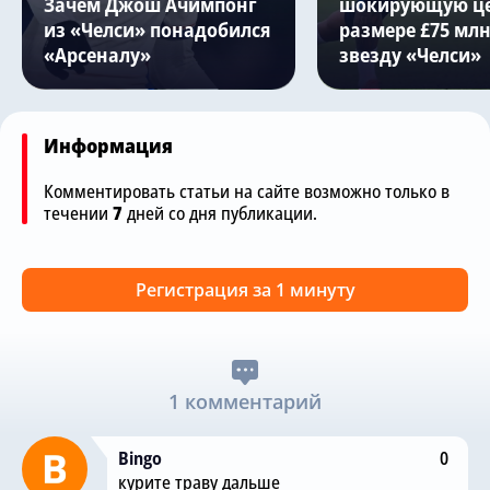
Зачем Джош Ачимпонг
шокирующую це
из «Челси» понадобился
размере £75 млн
«Арсеналу»
звезду «Челси»
Информация
Комментировать статьи на сайте возможно только в
течении
7
дней со дня публикации.
Регистрация за 1 минуту
1 комментарий
Bingo
0
курите траву дальше