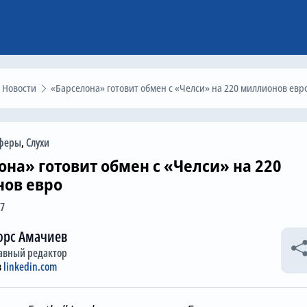
Новости
«Барселона» готовит обмен с «Челси» на 220 миллионов евр
феры
,
Слухи
она» готовит обмен с «Челси» на 220
ов евро
37
орс Амачиев
авный редактор
в
linkedin.com