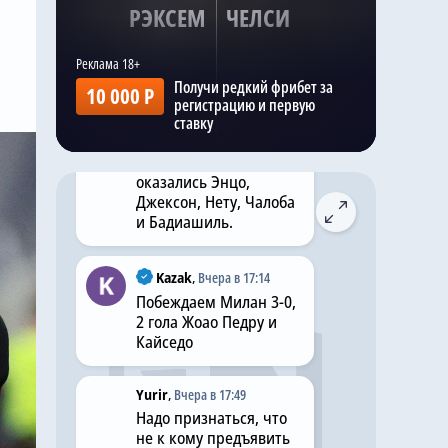
регламентных 25
РЭКСЕМ
ЧЕЛСИ
(включая 5 вратарей, 9
защитников и 8
нападающих), ведь
правила запрещают
Получи редкий фрибет за
10 000 Р
изолировать
регистрацию и первую
выставленных на
ставку
трансфер футболистов,
среди которых
оказались Энцо,
Джексон, Нету, Чалоба
и Бадиашиль.
Kazak
,
Вчера в 17:14
Побеждаем Милан 3-0,
2 гола Жоао Педру и
Кайседо
Yurir
,
Вчера в 17:49
Надо признаться, что
не к кому предъявить