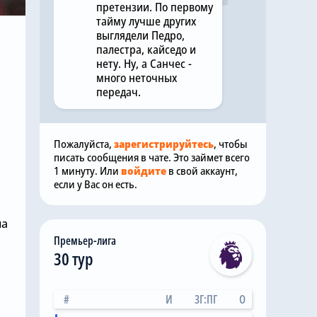
претензии. По первому
тайму лучше других
выглядели Педро,
палестра, кайседо и
нету. Ну, а Санчес -
много неточных
передач.
Пожалуйста,
зарегистрируйтесь
, чтобы
писать сообщения в чате. Это займет всего
1 минуту. Или
войдите
в свой аккаунт,
если у Вас он есть.
ла
Премьер-лига
30 тур
#
И
ЗГ:ПГ
О