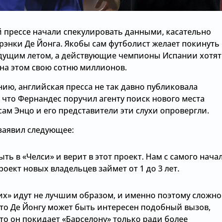
й прессе начали спекулировать данными, касательно
рэнки Де Йонга. Якобы сам футболист желает покинуть
ядущим летом, а действующие чемпионы Испании хотят
 на этом свою сотню миллионов.
ию, английская пресса не так давно публиковала
 что Фернандес поручил агенту поиск нового места
сам Энцо и его представители эти слухи опровергли.
 заявил следующее:
ыть в «Челси» и верит в этот проект. Нам с самого нача
роект новых владельцев займет от 1 до 3 лет.
них» идут не лучшим образом, и именно поэтому сложно
что Де Йонгу может быть интересен подобный вызов,
то он покидает «Барселону» только ради более