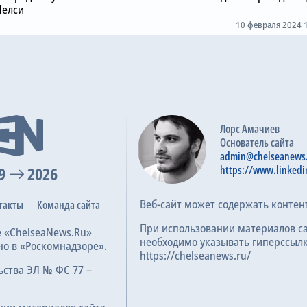
Челси
10 февраля 2024 
Лорс Амачиев
Основатель сайта
admin@chelseanews
9
2026
https://www.linkedi
Веб-сайт может содержать контен
такты
Команда сайта
При использовании материалов с
е «ChelseaNews.Ru»
необходимо указывать гиперссылк
но в «Роскомнадзоре».
https://chelseanews.ru/
ьства ЭЛ № ФС 77 –