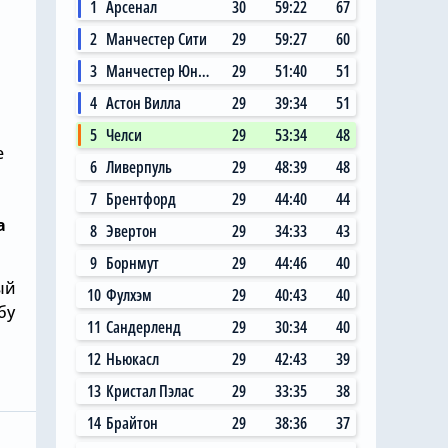
1
Арсенал
30
59:22
67
2
Манчестер Сити
29
59:27
60
3
Манчестер Юнайтед
29
51:40
51
4
Астон Вилла
29
39:34
51
5
Челси
29
53:34
48
е
6
Ливерпуль
29
48:39
48
7
Брентфорд
29
44:40
44
а
8
Эвертон
29
34:33
43
9
Борнмут
29
44:46
40
ый
10
Фулхэм
29
40:43
40
бу
11
Сандерленд
29
30:34
40
7.08.2026, 11:14
12
Ньюкасл
29
42:43
39
 Сити»
Главный любитель
13
Кристал Пэлас
29
33:35
38
ал на
«привозов» в «Челси»
14
Брайтон
29
38:36
37
ю цену в
рад, что он теперь не