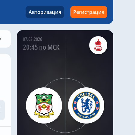
млн евро
✅ Лум Тшауна – 23,5
Авторизация
Регистрация
млн евро
✅ Карл Рашуорт – 25,7
млн евро
✅ Калеб Йиренки – 27
о
07.03.2026
млн евро
20:45 по МСК
Kazak
,
Вчера в 17:13
Челси» должен срочно
избавиться от 16
футболистов за
последние 25 дней
трансферного окна,
чтобы не попасть под
санкции ФИФА, – BBC
Лондонцам нужно
сократить раздутый
состав Хаби Алонсо с 41
игрока до