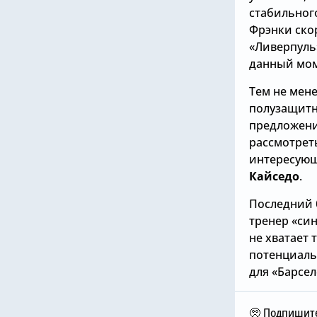
стабильног
Фрэнки скор
«Ливерпуль
данный мом
Тем не мен
полузащитни
предложени
рассмотреть
интересующ
Кайседо
.
Последний 
тренер «син
не хватает 
6.08.2026, 11:17
потенциаль
2026, 12:00
для «Барсе
Николас Джексон
лси» не собирается
совершил добрый
упать нового вратаря,
поступок в «Челси», чт
🥺 Подпишите