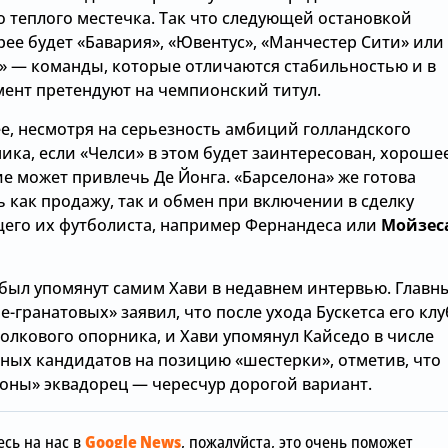
о теплого местечка. Так что следующей остановкой
ее будет «Бавария», «Ювентус», «Манчестер Сити» или
» — команды, которые отличаются стабильностью и в
ент претендуют на чемпионский титул.
ее, несмотря на серьезность амбиций голландского
ка, если «Челси» в этом будет заинтересован, хороше
е может привлечь Де Йонга. «Барселона» же готова
 как продажу, так и обмен при включении в сделку
его их футболиста, например Фернандеса или
Мойзес
был упомянут самим Хави в недавнем интервью. Главн
е-гранатовых» заявил, что после ухода Бускетса его клу
толкового опорника, и Хави упомянул Кайседо в числе
7.08.2026, 12:00
ных кандидатов на позицию «шестерки», отметив, что
лоны» эквадорец — чересчур дорогой вариант.
«Манчестер
7.08.2026, 15:36
отреагиров
обы
Зачем Джош Ачимпонг из
шокирующу
сь на нас в
Google News
, пожалуйста, это очень поможет