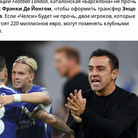
ации
Football London
, каталонская «Барселона» не прочь
с
Фрэнки Де Йонгом
, чтобы оформить трансфер
Энцо
а
. Если «Челси» будет не прочь, двое игроков, которые
тоят 220 миллионов евро, могут поменять клубными
.