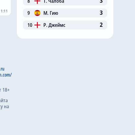
3
8
Т. Чалоба
11:11
3
9
М. Гию
2
10
Р. Джеймс
.ru
n.com/
т 18+
айта
у на