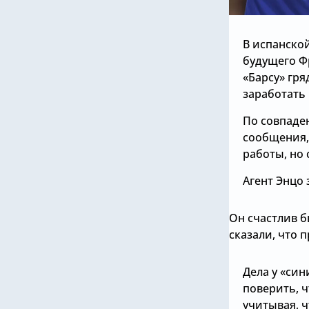
В испанско
будущего Ф
«Барсу» гр
заработать
По совпаден
сообщения,
работы, но 
Агент Энцо
Он счастлив б
сказали, что п
Дела у «си
поверить, 
учитывая, ч