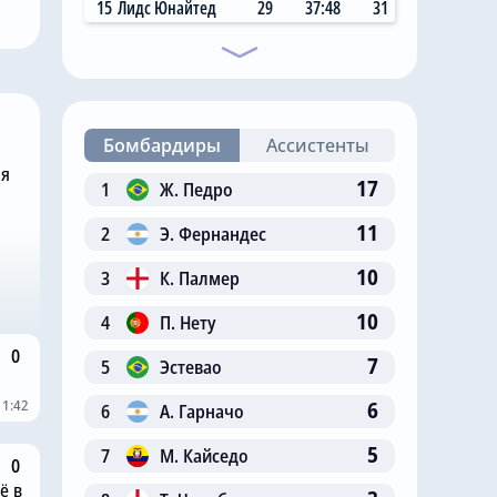
15
Лидс Юнайтед
29
37:48
31
 млн за звезду
самый «старый дядя» в
клубе
Бомбардиры
Ассистенты
ня
17
1
Ж. Педро
11
2
Э. Фернандес
10
3
К. Палмер
10
4
П. Нету
0
7
5
Эстевао
11:42
6
6
А. Гарначо
5
7
М. Кайседо
0
ё в