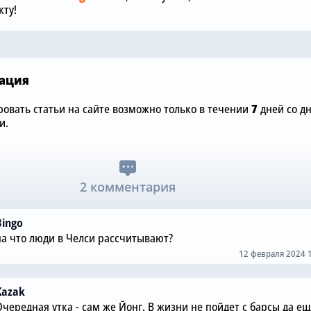
«Челси» понадобился
размере £75
ту!
«Арсеналу»
«Челси»
ация
овать статьи на сайте возможно только в течении
7
дней со д
и.
2 комментария
Bingo
на что люди в Челси рассчитывают?
12 февраля 2024 
Kazak
Очередная утка - сам же Йонг. В жизни не пойдет с барсы да ещ