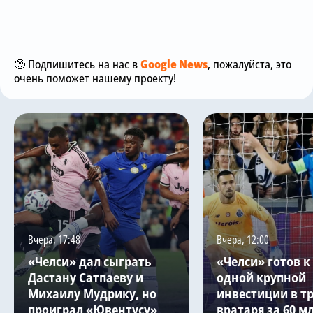
🥺 Подпишитесь на нас в
Google News
, пожалуйста, это
очень поможет нашему проекту!
Вчера, 17:48
Вчера, 12:00
«Челси» дал сыграть
«Челси» готов к
Дастану Сатпаеву и
одной крупной
Михаилу Мудрику, но
инвестиции в т
проиграл «Ювентусу»
вратаря за 60 м