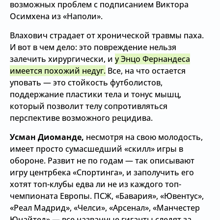
возможных проблем с подписанием Виктора
Осимхена из «Наполи».
Влахович страдает от хронической травмы паха.
И вот в чем дело: это повреждение нельзя
залечить хирургически, и
у Энцо Фернандеса
имеется похожий недуг.
Все, на что остается
уповать — это стойкость футболистов,
поддержание пластики тела и тонус мышц,
который позволит телу сопротивляться
перспективе возможного рецидива.
Усман Диоманде,
несмотря на свою молодость,
имеет просто сумасшедший «скилл» игры в
обороне. Развит не по годам — так описывают
игру центрбека «Спортинга», и заполучить его
хотят топ-клубы едва ли не из каждого топ-
чемпионата Европы. ПСЖ, «Бавария», «Ювентус»,
«Реал Мадрид», «Челси», «Арсенал», «Манчестер
Юнайтед» — все названные гиганты следят за