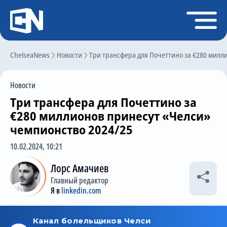
Регистрация
Войти
ChelseaNews
Главная
Новости
Три трансфера для Почеттино за €280 милл
Новости
Новости
Чат
Три трансфера для Почеттино за
Трансферы
€280 миллионов принесут «Челси»
чемпионство 2024/25
Слухи
10.02.2024, 10:21
История Челси
Лорс Амачиев
Статистика
Главный редактор
Календарь игр
Я в
linkedin.com
Состав команды
Поиск по сайту