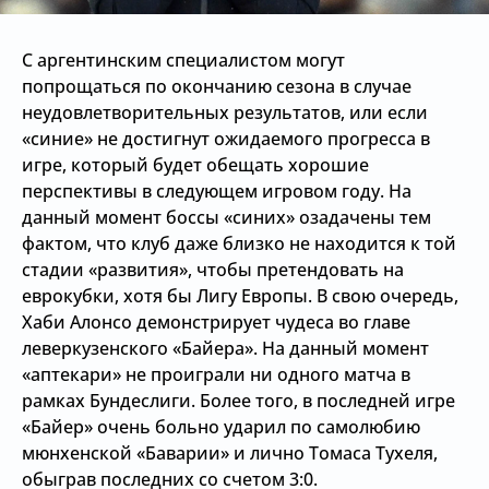
С аргентинским специалистом могут
попрощаться по окончанию сезона в случае
неудовлетворительных результатов, или если
«синие» не достигнут ожидаемого прогресса в
игре, который будет обещать хорошие
перспективы в следующем игровом году. На
данный момент боссы «синих» озадачены тем
фактом, что клуб даже близко не находится к той
стадии «развития», чтобы претендовать на
еврокубки, хотя бы Лигу Европы. В свою очередь,
Хаби Алонсо демонстрирует чудеса во главе
леверкузенского «Байера». На данный момент
«аптекари» не проиграли ни одного матча в
рамках Бундеслиги. Более того, в последней игре
«Байер» очень больно ударил по самолюбию
мюнхенской «Баварии» и лично Томаса Тухеля,
обыграв последних со счетом 3:0.