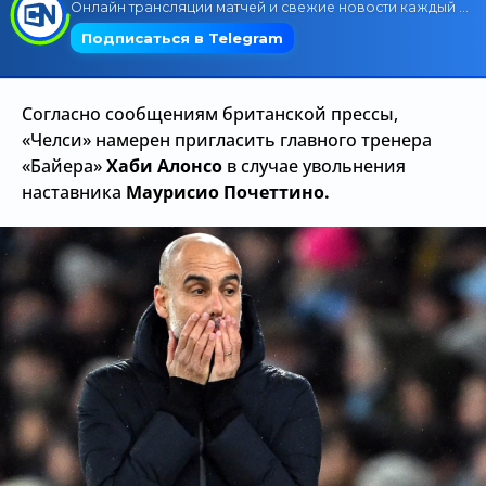
Трансляции
Согласно сообщениям британской прессы,
О сайте
«Челси» намерен пригласить главного тренера
Контакты
«Байера»
Хаби Алонсо
в случае увольнения
наставника
Маурисио Почеттино.