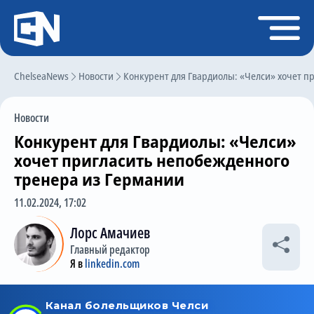
Регистрация
Войти
ChelseaNews
Главная
Новости
Конкурент для Гвардиолы: «Челси» хочет п
Новости
Новости
Чат
Конкурент для Гвардиолы: «Челси»
Трансферы
хочет пригласить непобежденного
тренера из Германии
Слухи
11.02.2024, 17:02
История Челси
Лорс Амачиев
Статистика
Главный редактор
Календарь игр
Я в
linkedin.com
Состав команды
Поиск по сайту