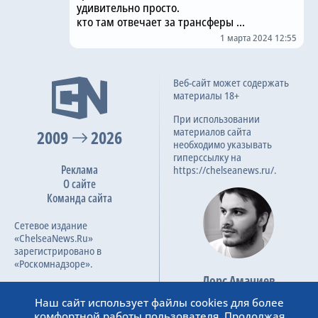
удивительно просто.
кто там отвечает за трансферы ...
1 марта 2024 12:55
Веб-сайт может содержать
материалы 18+
При использовании
материалов сайта
2009
2026
необходимо указывать
гиперссылку на
Реклама
https://chelseanews.ru/.
О сайте
Команда сайта
Сетевое издание
«ChelseaNews.Ru»
зарегистрировано в
«Роскомнадзоре».
Лорс Амачиев
Номер свидетельства ЭЛ №
Основатель сайта
ФС 77 – 87138.
Наш сайт использует файлы cookies для более
admin@chelseanews.ru
комфортной работы пользователя. Продолжая