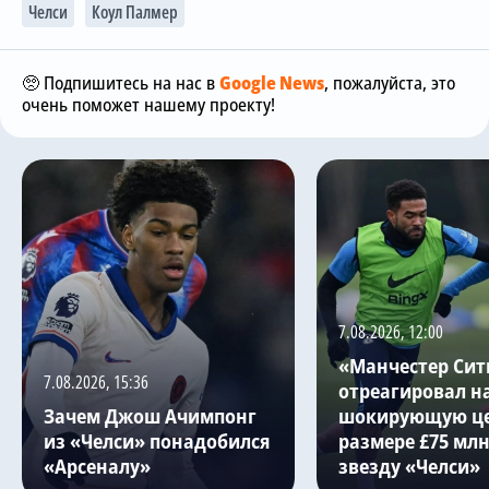
Челси
Коул Палмер
🥺 Подпишитесь на нас в
Google News
, пожалуйста, это
очень поможет нашему проекту!
7.08.2026, 12:00
«Манчестер Сит
7.08.2026, 15:36
отреагировал н
Зачем Джош Ачимпонг
шокирующую це
из «Челси» понадобился
размере £75 млн
«Арсеналу»
звезду «Челси»