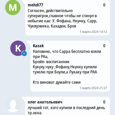
mehdi77
0
Согласен, действительно
суперигрок,главное чтобы не сгинул в
небытие как: У. Фофана, Нкунку, Сарр,
Чуквуэмека, Казадеи, Броя
1 марта 2024 14:12
Kazak
0
Напомню, что Сарра бесплатно взяли
при РАа,
Бройя- воспитанник
Кукуху,чуку ,Фофану,Нкунку купили
тухелю при Боули,а Лукаку при РАА
Кто виноват думайте сами
1 марта 2024 21:27
олег анатольевич
0
лучший тот, кого купили в последний день
тр.окна.