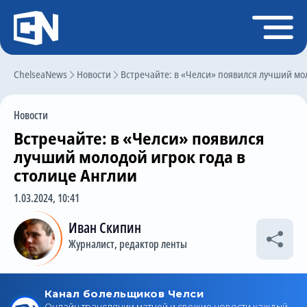
Регистрация
Войти
ChelseaNews
Главная
Новости
Встречайте: в «Челси» появился лучший мол
Новости
Новости
Чат
Встречайте: в «Челси» появился
Трансферы
лучший молодой игрок года в
столице Англии
Слухи
1.03.2024, 10:41
История Челси
Иван Скипин
Статистика
Журналист, редактор ленты
Календарь игр
Состав команды
Поиск по сайту