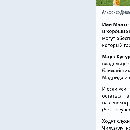
Альфонсо Дэви
Иан Маатс
и хорошие 
могут обес
который га
Марк Куку
владельцев 
ближайшим 
Мадрид» и 
И если «син
остаться н
на левом к
(без преуве
Ходят слухи
Чилуэллу, 