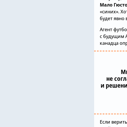
Мало Гюст
«синих». Хо
будет явно 
Агент футбо
с будущим 
канадца оп
Мы
не сог
и решени
Если верит