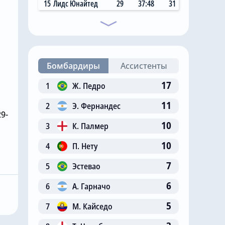
15
Лидс Юнайтед
29
37:48
31
Бомбардиры
Ассистенты
17
1
Ж. Педро
11
2
Э. Фернандес
9-
10
3
К. Палмер
10
4
П. Нету
Сегодня, 09:00
ексон
7
5
Эстевао
добрый
ПСЖ и «Манчестер Сити»
6
«Челси», чтобы
поборются за £75-
6
А. Гарначо
рик мог
миллионного защитника
5
7
М. Кайседо
атче
«Челси»