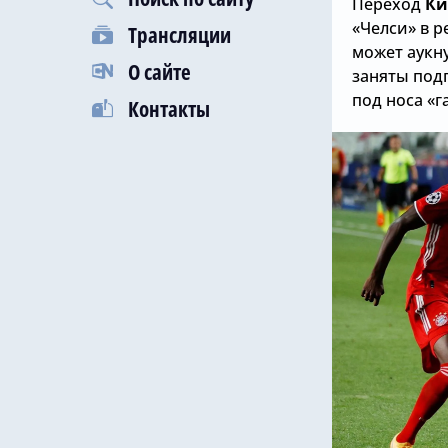
Переход
Ки
«Челси» в 
Трансляции
может аукну
О сайте
заняты под
под носа «
Контакты