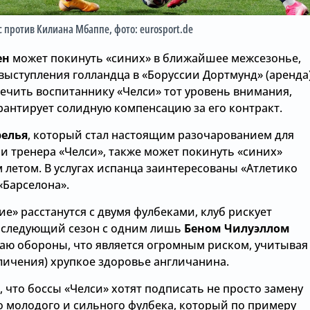
с против Килиана Мбаппе
, фото: eurosport.de
ен
может покинуть «синих» в ближайшее межсезонье,
выступления голландца в «Боруссии Дортмунд» (аренда
печить воспитаннику «Челси» тот уровень внимания,
рантирует солидную компенсацию за его контракт.
релья
, который стал настоящим разочарованием для
и тренера «Челси», также может покинуть «синих»
летом. В услугах испанца заинтересованы «Атлетико
«Барселона».
ие» расстанутся с двумя фулбеками, клуб рискует
а следующий сезон с одним лишь
Беном Чилуэллом
раю обороны, что является огромным риском, учитывая
личения) хрупкое здоровье англичанина.
, что боссы «Челси» хотят подписать не просто замену
но молодого и сильного фулбека, который по примеру