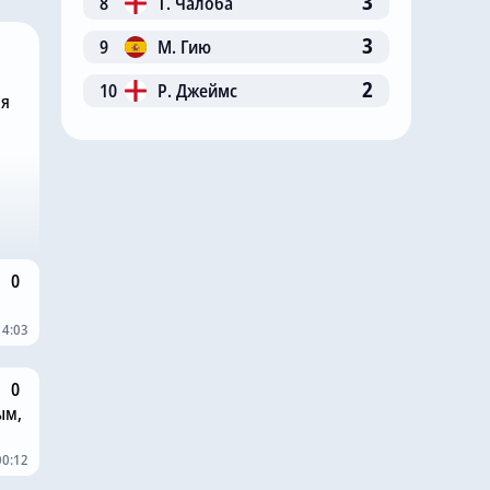
3
8
Т. Чалоба
3
9
М. Гию
2
10
Р. Джеймс
ня
0
14:03
0
ым,
00:12