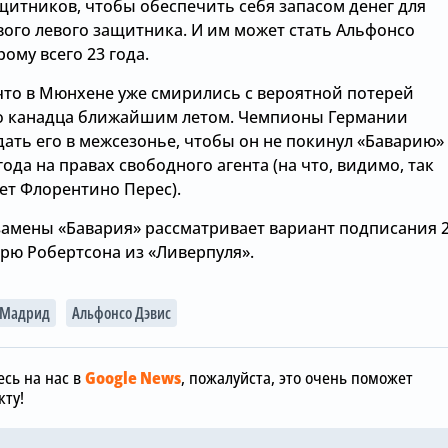
щитников, чтобы обеспечить себя запасом денег для
вого левого защитника. И им может стать Альфонсо
рому всего 23 года.
 что в Мюнхене уже смирились с вероятной потерей
о канадца ближайшим летом. Чемпионы Германии
ать его в межсезонье, чтобы он не покинул «Баварию»
года на правах свободного агента (на что, видимо, так
ет Флорентино Перес).
 замены «Бавария» рассматривает вариант подписания 2
дрю Робертсона из «Ливерпуля».
Сегодня, 11:17
 Мадрид
Альфонсо Дэвис
Сегодня, 12:00
Николас Дж
«Челси» не собирается
совершил 
покупать нового вратаря,
поступок в 
сь на нас в
Google News
, пожалуйста, это очень поможет
и доволен Робертом
Михаил Муд
ту!
Санчесом
сыграть в м