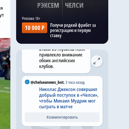
центральные
РЭКСЕМ
ЧЕЛСИ
ая
защитники часто стоят
значительно дороже.
ут
По имеющимся
-
Получи редкий фрибет за
данным, его сочетание
10 000 Р
регистрацию и первую
скорости, умения
ставку
играть головой и
способности начинать
атаки из глубины поля
привлекло внимание
обоих английских
клубов.
@chelseanews_bot
,
3 часа назад
Николас Джексон совершил
добрый поступок в «Челси»,
чтобы Михаил Мудрик мог
сыграть в матче
Комментировать