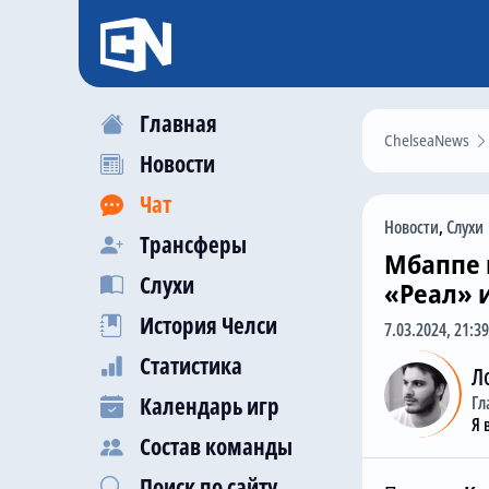
Главная
ChelseaNews
Новости
Чат
Новости
,
Слухи
Трансферы
Мбаппе 
Слухи
«Реал» и
История Челси
7.03.2024, 21:39
Статистика
Л
Календарь игр
Гл
Я 
Состав команды
Поиск по сайту