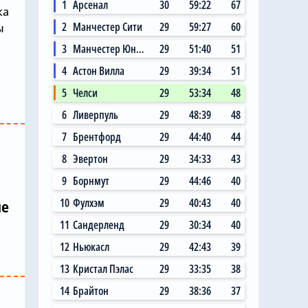
1
Арсенал
30
59:22
67
ка
2
Манчестер Сити
29
59:27
60
ы
3
Манчестер Юнайтед
29
51:40
51
4
Астон Вилла
29
39:34
51
5
Челси
29
53:34
48
6
Ливерпуль
29
48:39
48
7
Брентфорд
29
44:40
44
8
Эвертон
29
34:33
43
9
Борнмут
29
44:46
40
10
Фулхэм
29
40:43
40
ие
11
Сандерленд
29
30:34
40
12
Ньюкасл
29
42:43
39
13
Кристал Пэлас
29
33:35
38
14
Брайтон
29
38:36
37