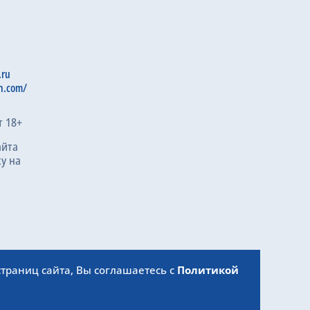
.ru
n.com/
т 18+
айта
у на
траниц сайта, Вы соглашаетесь с
Политикой