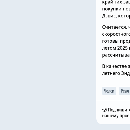
крайних за
покупки но
Дэвис, кото
Считается,
скоростног
готовы прод
летом 2025 
рассчитыва
В качестве
летнего Эн
Челси
Реал
а, 11:11
Вчера, 09:00
аби Алонсо есть
Мойзес Кайседо
кретный план на
невероятно рад видеть
🥺 Подпишите
тугальского
новичка «Челси» в
нашему проек
адающего в «Челси»
команде