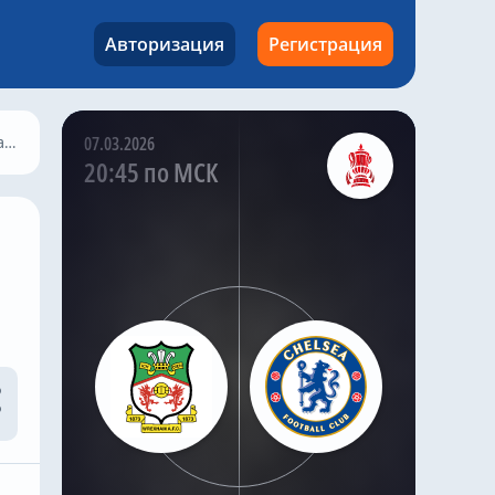
зарекомендовал себя
как ключевой игрок в
Авторизация
Регистрация
обороне клуба. Лукуми
также стал постоянным
игроком сборной
Колумбии на
у
07.03.2026
международном
20:45 по МСК
уровне, укрепив свою
репутацию уверенной
игрой на самых важных
матчах
Kazak
,
4 часа назад
Сообщается, что сумма
трансфера составит
около 25 миллионов
евро, что делает
колумбийца
привлекательным
вариантом на рынке,
где опытные