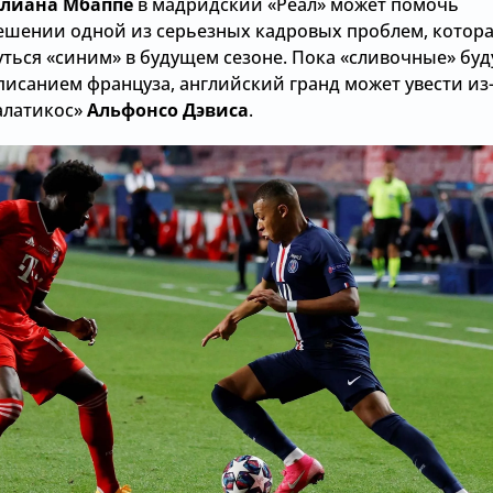
лиана Мбаппе
в мадридский «Реал» может помочь
решении одной из серьезных кадровых проблем, котор
ться «синим» в будущем сезоне. Пока «сливочные» буд
писанием француза, английский гранд может увести из
галатикос»
Альфонсо Дэвиса
.