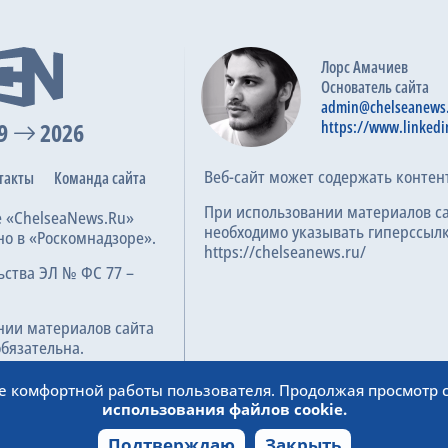
Лорс Амачиев
Основатель сайта
admin@chelseanews
9
2026
https://www.linkedi
Веб-сайт может содержать контен
такты
Команда сайта
При использовании материалов с
е «ChelseaNews.Ru»
необходимо указывать гиперссылк
но в «Роскомнадзоре».
https://chelseanews.ru/
ьства ЭЛ № ФС 77 –
нии материалов сайта
обязательна.
ее комфортной работы пользователя. Продолжая просмотр с
использования файлов cookie.
Подтверждаю
Закрыть