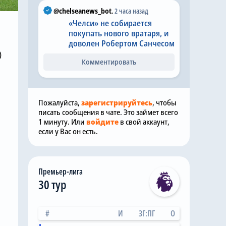
@chelseanews_bot
,
2 часа назад
«Челси» не собирается
покупать нового вратаря, и
доволен Робертом Санчесом
)
Комментировать
Пожалуйста,
зарегистрируйтесь
, чтобы
писать сообщения в чате. Это займет всего
1 минуту. Или
войдите
в свой аккаунт,
если у Вас он есть.
Премьер-лига
30 тур
#
И
ЗГ:ПГ
О