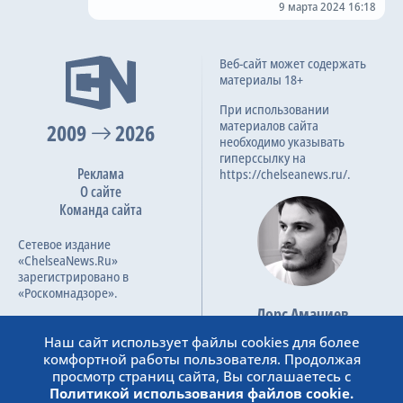
9 марта 2024 16:18
Веб-сайт может содержать
материалы 18+
При использовании
материалов сайта
2009
2026
необходимо указывать
гиперссылку на
Реклама
https://chelseanews.ru/.
О сайте
Команда сайта
Сетевое издание
«ChelseaNews.Ru»
зарегистрировано в
«Роскомнадзоре».
Лорс Амачиев
Номер свидетельства ЭЛ №
Основатель сайта
ФС 77 – 87138.
Наш сайт использует файлы cookies для более
admin@chelseanews.ru
комфортной работы пользователя. Продолжая
https://www.linkedin.com/
просмотр страниц сайта, Вы соглашаетесь с
Политикой использования файлов cookie.