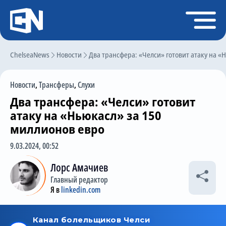
Регистрация
Войти
ChelseaNews
Главная
Новости
Два трансфера: «Челси» готовит атаку на «
Новости
Новости
,
Трансферы
,
Слухи
Чат
Два трансфера: «Челси» готовит
Трансферы
атаку на «Ньюкасл» за 150
миллионов евро
Слухи
9.03.2024, 00:52
История Челси
Лорс Амачиев
Статистика
Главный редактор
Календарь игр
Я в
linkedin.com
Состав команды
Поиск по сайту