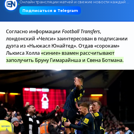
Трансляции
Согласно информации
Football Transfers
,
О сайте
лондонский «Челси» заинтересован в подписании
Контакты
дуэта из «Ньюкасл Юнайтед». Отдав «сорокам»
Льюиса Холла
«синие» взамен рассчитывают
заполучить Бруну Гимарайнша и Свена Ботмана.